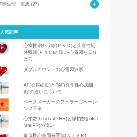
解剖生理・疾患
(27)
人気記事
心室性期外収縮(ＰＶＣ)と上室性期
外収縮(ＰＡＣ)の違い-心電図を見分
ける
ダブルカウントの心電図波形
AF(心房細動)とPAF(発作性心房細
動)の違いについて
ペースメーカーのフェラー①ペーシ
ング不全
心拍数(heart rate:HR)と脈拍数(pulse
rate:PR)の違い
促進性心室固有調律(ＡＩＶＲ)