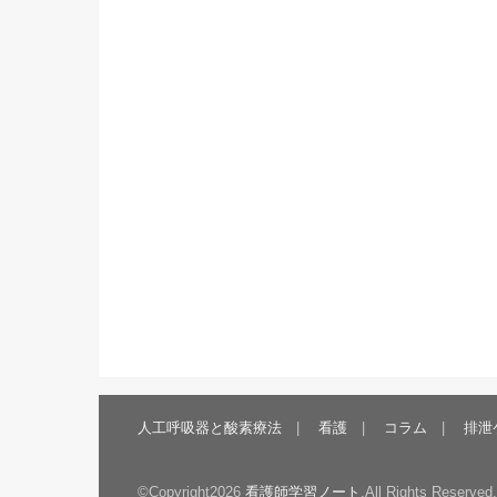
人工呼吸器と酸素療法
看護
コラム
排泄
©Copyright2026
看護師学習ノート
.All Rights Reserved.