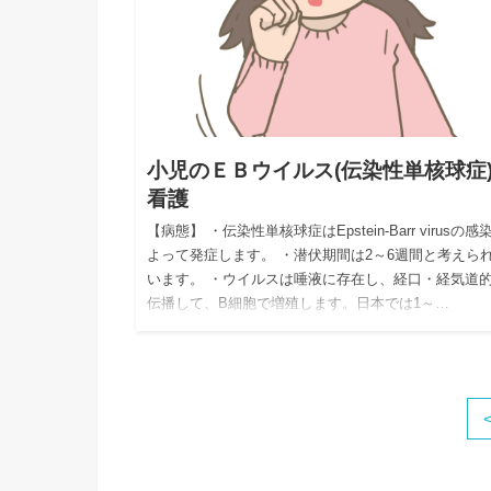
小児のＥＢウイルス(伝染性単核球症
看護
【病態】 ・伝染性単核球症はEpstein-Barr virusの感
よって発症します。 ・潜伏期間は2～6週間と考えら
います。 ・ウイルスは唾液に存在し、経口・経気道
伝播して、B細胞で増殖します。日本では1～…