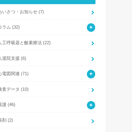
あいさつ・お知らせ
(7)
コラム
(32)
人工呼吸器と酸素療法
(22)
入退院支援
(6)
心電図関連
(71)
検査データ
(10)
看護
(46)
薬剤
(2)