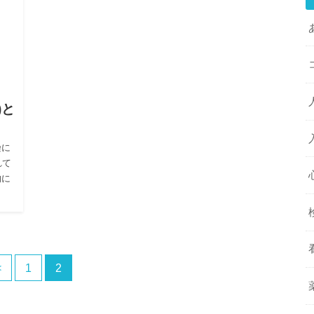
)と
染に
れて
的に
<
1
2