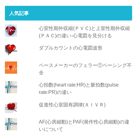
人気記事
心室性期外収縮(ＰＶＣ)と上室性期外収縮
(ＰＡＣ)の違い-心電図を見分ける
ダブルカウントの心電図波形
ペースメーカーのフェラー①ペーシング不
全
心拍数(heart rate:HR)と脈拍数(pulse
rate:PR)の違い
促進性心室固有調律(ＡＩＶＲ)
AF(心房細動)とPAF(発作性心房細動)の違
いについて