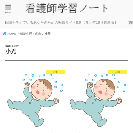
menu
転職を考えているあなたのための転職サイト8選【Ｒ元年10月最新版】
心
HOME
解剖生理・疾患
小児
小児
小児
小児