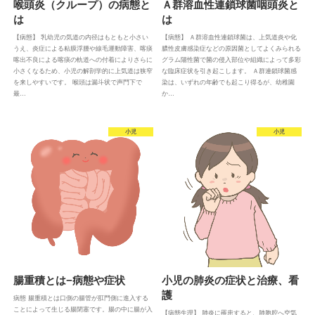
喉頭炎（クループ）の病態と
Ａ群溶血性連鎖球菌咽頭炎と
は
は
【病態】 乳幼児の気道の内径はもともと小さい
【病態】 Ａ群溶血性連鎖球菌は、上気道炎や化
うえ、炎症による粘膜浮腫や線毛運動障害、喀痰
膿性皮膚感染症などの原因菌としてよくみられる
喀出不良による喀痰の軌道への付着によりさらに
グラム陽性菌で菌の侵入部位や組織によって多彩
小さくなるため、小児の解剖学的に上気道は狭窄
な臨床症状を引き起こします。 Ａ群連鎖球菌感
を来しやすいです。 喉頭は漏斗状で声門下で
染は、いずれの年齢でも起こり得るが、幼稚園
最…
か…
小児
小児
腸重積とは−病態や症状
小児の肺炎の症状と治療、看
護
病態 腸重積とは口側の腸管が肛門側に進入する
ことによって生じる腸閉塞です。腸の中に腸が入
【病態生理】 肺炎に罹患すると、肺胞腔へ空気