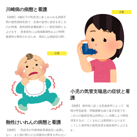
川崎病の病態と看護
小児
【病態】 4歳以下の乳幼児に多くみられる原因不
明の急性熱性疾患で、全身の血管に炎症を生じる
のが特徴。急性熱性皮膚粘膜リンパ節症候群とも
よびます。 患者発生には地域集積性および時間
集積性が報告されるため、発症には感染症の関…
小児
小児の気管支喘息の症状と看
護
【病態】 発作性に起こる気道狭窄によって、喘
鳴や呼気延長、呼吸困難を繰り返す疾患です。
これらの臨床症状は自然ないし治療により軽快・
消失するが、ごくまれには致死的となります。
熱性けいれんの病態と看護
こうした発作性の急性症状を喘息発作とよびま
【病態】 ・乳幼児が中枢神経系感染症に起因し
す…
ない、また他の明らかな頭蓋内の異常を伴わない