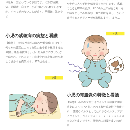
り込み、詰まっている状態です。 ①間欠的腹
が十分に入らず肺胞低換気をきたします。 広範
痛、②嘔吐、③血便―が3主徴といわれています
になるとPO2の低下、PCO2の上昇がおこり、そ
が、すべて揃わないことが多く、不機嫌、泣きや
の結果として不穏状態・努力呼吸を呈し、さらに
ま…
進行するとチアノーゼが出現します。 また…
小児
小児の紫斑病の病態と看護
【病態】 《特発性血小板減少性紫斑病（ITP）》
何らかの原因によって自己の血小板を破壊する抗
体(血小板付着抗体とよばれる免疫グロブリン)が
生成され、それによって血液中の血小板の数が著
しく減少する病気です。 ITPは急性…
小児
小児の胃腸炎の特徴と看護
【病態】 小児の大部分はウイルスや細菌の腸管
感染によってひき起こされる救性感染性下痢症で
す。 原因ウイルスとしてはロタウイルス、アデ
ノウイルス、Ｎｏｒｗａｌｋ Ｖｉｒｕｓｎａｄ
ｏなどが多いですが、圧倒的に頻度が多いのが
ロ…