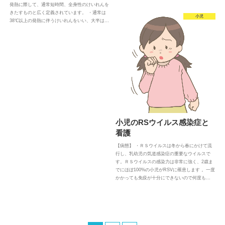
発熱に際して、通常短時間、全身性のけいれんを
きたすものと広く定義されています。 ・通常は
小児
38℃以上の発熱に伴うけいれんをいい、大半は…
小児のRSウイルス感染症と
看護
【病態】 ・ＲＳウイルスは冬から春にかけて流
行し、乳幼児の気道感染症の重要なウイルスで
す。ＲＳウイルスの感染力は非常に強く、2歳ま
でにほぼ100%の小児がRSVに罹患します 。一度
かかっても免疫が十分にできないので何度も…