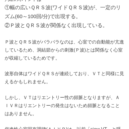
①幅の広いＱＲＳ波(ワイドＱＲＳ波)が、一定のリ
ズム(60～100回/分)で出現する。
②Ｐ波とＱＲＳ波が関係なく出現している。
Ｐ波とＱＲＳ波がバラバラなのは、心室での自動能が亢進
しているため、洞結節からの刺激(Ｐ波)とは関係なく心室
が収縮しているためです。
波形自体はワイドＱＲＳが連続しており、ＶＴと同様に見
えるかもしれません。
しかし、ＶＴはリエントリー性の頻脈となりますが、Ａ
ＩＶＲはリエントリーの発生はないため頻脈となること
はありません。
促進性心室固有調律(ＡＩＶＲ)は、以前「siow VT」と呼