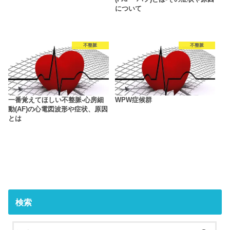
について
不整脈
不整脈
一番覚えてほしい不整脈‐心房細
WPW症候群
動(AF)の心電図波形や症状、原因
とは
検索