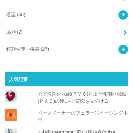
看護
(46)
薬剤
(2)
解剖生理・疾患
(27)
人気記事
心室性期外収縮(ＰＶＣ)と上室性期外収縮
(ＰＡＣ)の違い-心電図を見分ける
ペースメーカーのフェラー①ペーシング不
全
心拍数(heart rate:HR)と脈拍数(pulse