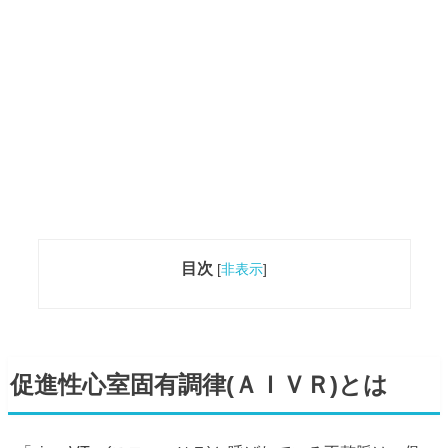
目次
[
非表示
]
促進性心室固有調律(ＡＩＶＲ)とは