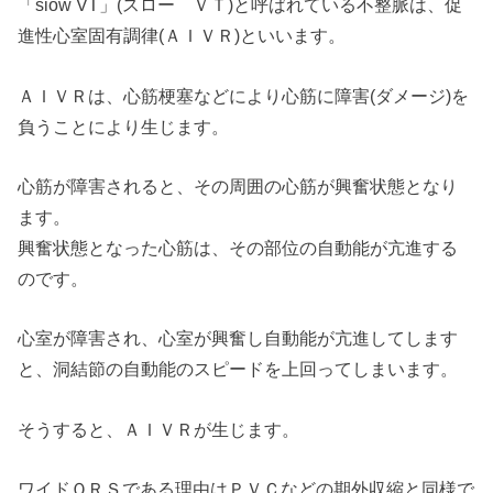
「siow VT」(スロー ＶＴ)と呼ばれている不整脈は、促
進性心室固有調律(ＡＩＶＲ)といいます。
ＡＩＶＲは、心筋梗塞などにより心筋に障害(ダメージ)を
負うことにより生じます。
心筋が障害されると、その周囲の心筋が興奮状態となり
ます。
興奮状態となった心筋は、その部位の自動能が亢進する
のです。
心室が障害され、心室が興奮し自動能が亢進してします
と、洞結節の自動能のスピードを上回ってしまいます。
そうすると、ＡＩＶＲが生じます。
ワイドＱＲＳである理由はＰＶＣなどの期外収縮と同様で