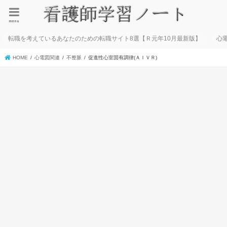
menu
転職を考えているあなたのための転職サイト8選【Ｒ元年10月最新版】
心
HOME
心電図関連
不整脈
促進性心室固有調律(ＡＩＶＲ)