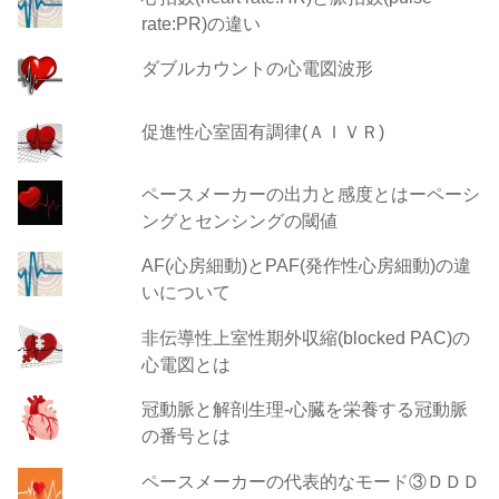
rate:PR)の違い
ダブルカウントの心電図波形
促進性心室固有調律(ＡＩＶＲ)
ペースメーカーの出力と感度とはーペーシ
ングとセンシングの閾値
AF(心房細動)とPAF(発作性心房細動)の違
いについて
非伝導性上室性期外収縮(blocked PAC)の
心電図とは
冠動脈と解剖生理-心臓を栄養する冠動脈
の番号とは
ペースメーカーの代表的なモード③ＤＤＤ