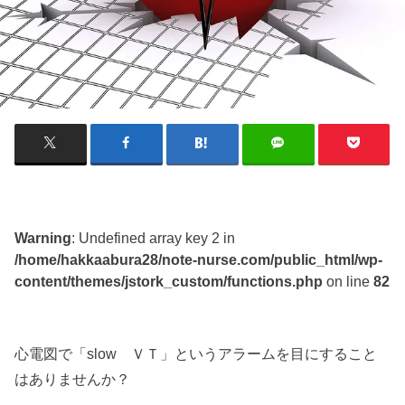
Warning
: Undefined array key 2 in
/home/hakkaabura28/note-nurse.com/public_html/wp-
content/themes/jstork_custom/functions.php
on line
82
心電図で「slow ＶＴ」というアラームを目にすること
はありませんか？