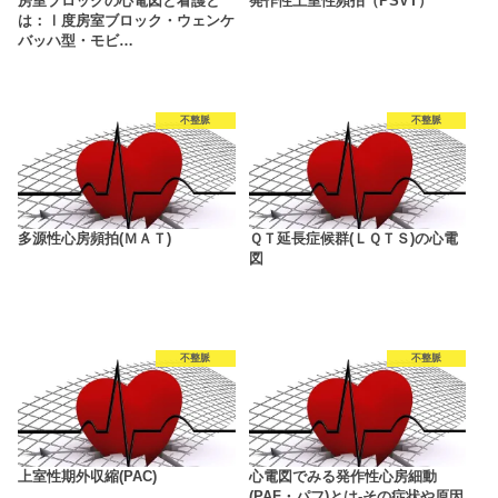
房室ブロックの心電図と看護と
発作性上室性頻拍（PSVT）
は：Ⅰ度房室ブロック・ウェンケ
バッハ型・モビ…
不整脈
不整脈
多源性心房頻拍(ＭＡＴ)
ＱＴ延長症候群(ＬＱＴＳ)の心電
図
不整脈
不整脈
上室性期外収縮(PAC)
心電図でみる発作性心房細動
(PAF・パフ)とは-その症状や原因