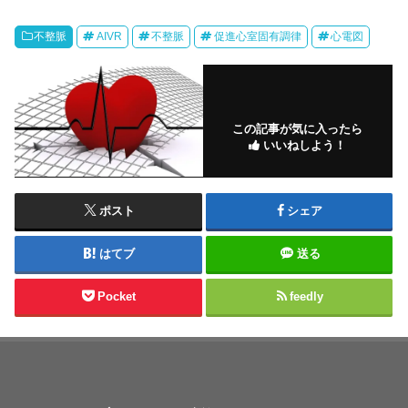
不整脈
AIVR
不整脈
促進心室固有調律
心電図
この記事が気に入ったら
いいねしよう！
ポスト
シェア
はてブ
送る
Pocket
feedly