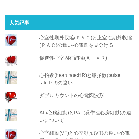
人気記事
心室性期外収縮(ＰＶＣ)と上室性期外収縮
(ＰＡＣ)の違い-心電図を見分ける
促進性心室固有調律(ＡＩＶＲ)
心拍数(heart rate:HR)と脈拍数(pulse
rate:PR)の違い
ダブルカウントの心電図波形
AF(心房細動)とPAF(発作性心房細動)の違
いについて
心室細動(VF)と心室頻拍(VT)の違い‐心電