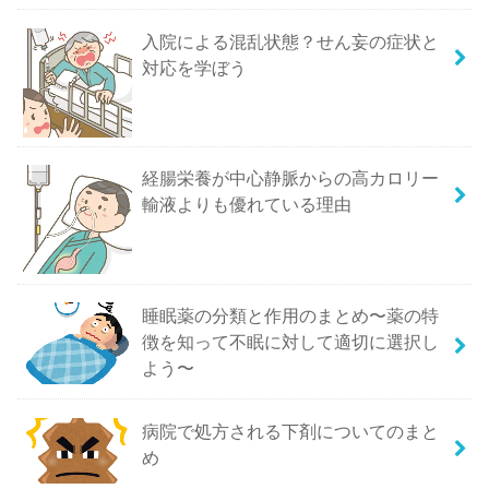
入院による混乱状態？せん妄の症状と
対応を学ぼう
経腸栄養が中心静脈からの高カロリー
輸液よりも優れている理由
睡眠薬の分類と作用のまとめ〜薬の特
徴を知って不眠に対して適切に選択し
よう〜
病院で処方される下剤についてのまと
め