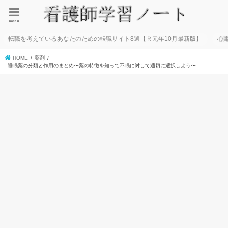
menu
転職を考えているあなたのための転職サイト8選【Ｒ元年10月最新版】
心
HOME
薬剤
睡眠薬の分類と作用のまとめ〜薬の特徴を知って不眠に対して適切に選択しよう〜