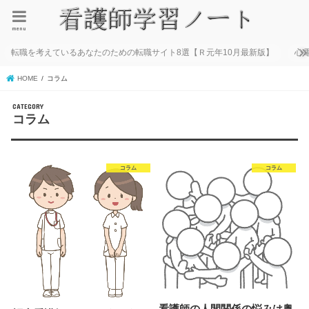
menu
転職を考えているあなたのための転職サイト8選【Ｒ元年10月最新版】
心
HOME
コラム
コラム
コラム
コラム
看護師の人間関係の悩みは奥