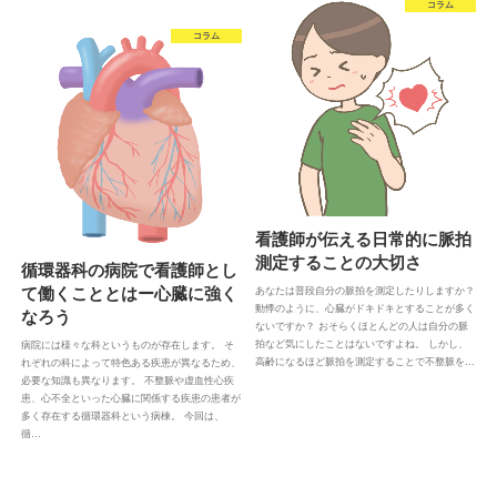
コラム
コラム
看護師が伝える日常的に脈拍
測定することの大切さ
循環器科の病院で看護師とし
て働くこととはー心臓に強く
あなたは普段自分の脈拍を測定したりしますか？
動悸のように、心臓がドキドキとすることが多く
なろう
ないですか？ おそらくほとんどの人は自分の脈
拍など気にしたことはないですよね。 しかし、
病院には様々な科というものが存在します。 そ
高齢になるほど脈拍を測定することで不整脈を…
れぞれの科によって特色ある疾患が異なるため、
必要な知識も異なります。 不整脈や虚血性心疾
患、心不全といった心臓に関係する疾患の患者が
多く存在する循環器科という病棟。 今回は、
循…