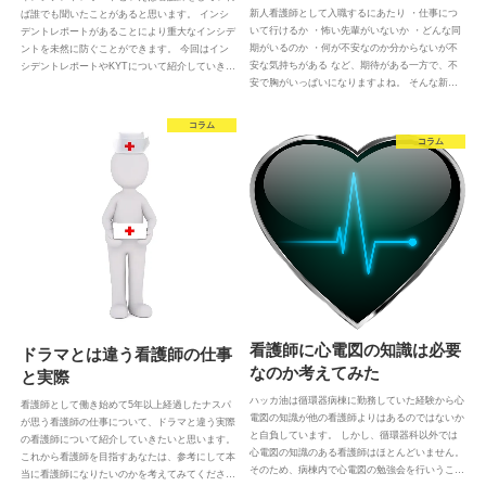
新人看護師として入職するにあたり ・仕事につ
ば誰でも聞いたことがあると思います。 インシ
いて行けるか ・怖い先輩がいないか ・どんな同
デントレポートがあることにより重大なインシデ
期がいるのか ・何が不安なのか分からないが不
ントを未然に防ぐことができます。 今回はイン
安な気持ちがある など、期待がある一方で、不
シデントレポートやKYTについて紹介していき…
安で胸がいっぱいになりますよね。 そんな新…
コラム
コラム
看護師に心電図の知識は必要
ドラマとは違う看護師の仕事
なのか考えてみた
と実際
ハッカ油は循環器病棟に勤務していた経験から心
看護師として働き始めて5年以上経過したナスパ
電図の知識が他の看護師よりはあるのではないか
が思う看護師の仕事について、ドラマと違う実際
と自負しています。 しかし、循環器科以外では
の看護師について紹介していきたいと思います。
心電図の知識のある看護師はほとんどいません。
これから看護師を目指すあなたは、参考にして本
そのため、病棟内で心電図の勉強会を行いうこ…
当に看護師になりたいのかを考えてみてくださ…