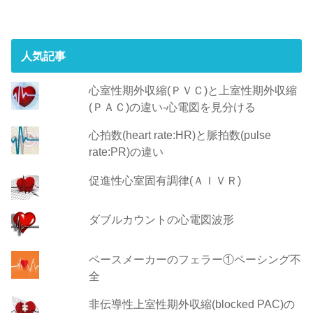
人気記事
心室性期外収縮(ＰＶＣ)と上室性期外収縮
(ＰＡＣ)の違い-心電図を見分ける
心拍数(heart rate:HR)と脈拍数(pulse
rate:PR)の違い
促進性心室固有調律(ＡＩＶＲ)
ダブルカウントの心電図波形
ペースメーカーのフェラー①ペーシング不
全
非伝導性上室性期外収縮(blocked PAC)の