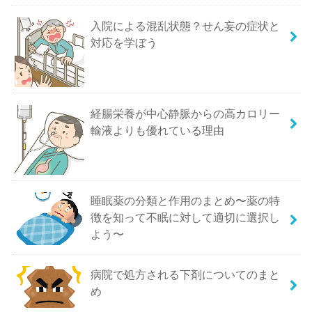
入院による混乱状態？せん妄の症状と
対応を学ぼう
経腸栄養が中心静脈からの高カロリー
輸液よりも優れている理由
睡眠薬の分類と作用のまとめ〜薬の特
徴を知って不眠に対して適切に選択し
よう〜
病院で処方される下剤についてのまと
め