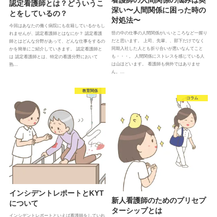
認定看護師とは？どういうこ
深い〜人間関係に困った時の
とをしているの？
対処法〜
今回はあなたの働く病院にも在籍しているかもし
世の中の仕事の人間関係がいいところなど一握り
れませんが、認定看護師とはなにか？ 認定看護
だと思います。 上司、先輩、、部下だけでなく
師とはどんな分野があって、どんな仕事をするの
同期入社した人とも折り合いが悪いなんてこと
かを簡単にご紹介していきます。 認定看護師と
も・・・。 人間関係にストレスを感じている人
は 認定看護師とは、特定の看護分野において
は山ほどいます。 看護師も例外ではありませ
熟…
ん。…
教育関係
コラム
インシデントレポートとKYT
新人看護師のためのプリセプ
について
ターシップとは
インシデントレポートといえば看護師をしていれ