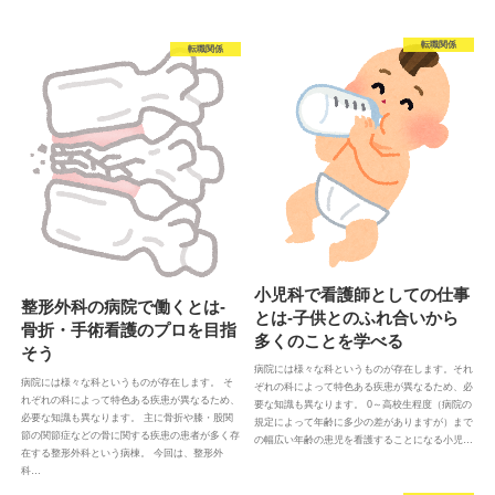
転職関係
転職関係
小児科で看護師としての仕事
整形外科の病院で働くとは-
とは-子供とのふれ合いから
骨折・手術看護のプロを目指
多くのことを学べる
そう
病院には様々な科というものが存在します。それ
病院には様々な科というものが存在します。 そ
ぞれの科によって特色ある疾患が異なるため、必
れぞれの科によって特色ある疾患が異なるため、
要な知識も異なります。 0～高校生程度（病院の
必要な知識も異なります。 主に骨折や膝・股関
規定によって年齢に多少の差がありますが）まで
節の関節症などの骨に関する疾患の患者が多く存
の幅広い年齢の患児を看護することになる小児…
在する整形外科という病棟。 今回は、整形外
科…