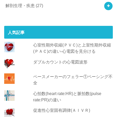
解剖生理・疾患
(27)
人気記事
心室性期外収縮(ＰＶＣ)と上室性期外収縮
(ＰＡＣ)の違い-心電図を見分ける
ダブルカウントの心電図波形
ペースメーカーのフェラー①ペーシング不
全
心拍数(heart rate:HR)と脈拍数(pulse
rate:PR)の違い
促進性心室固有調律(ＡＩＶＲ)