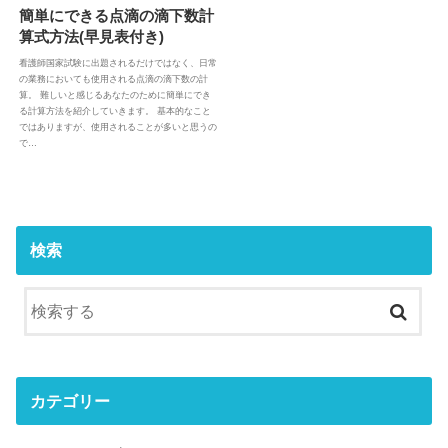
簡単にできる点滴の滴下数計
算式方法(早見表付き)
看護師国家試験に出題されるだけではなく、日常
の業務においても使用される点滴の滴下数の計
算。 難しいと感じるあなたのために簡単にでき
る計算方法を紹介していきます。 基本的なこと
ではありますが、使用されることが多いと思うの
で…
検索
カテゴリー