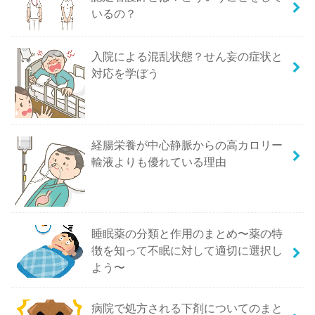
いるの？
入院による混乱状態？せん妄の症状と
対応を学ぼう
経腸栄養が中心静脈からの高カロリー
輸液よりも優れている理由
睡眠薬の分類と作用のまとめ〜薬の特
徴を知って不眠に対して適切に選択し
よう〜
病院で処方される下剤についてのまと