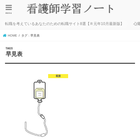
menu
転職を考えているあなたのための転職サイト8選【Ｒ元年10月最新版】
心
HOME
タグ : 早見表
早見表
看護