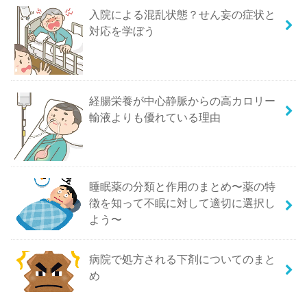
入院による混乱状態？せん妄の症状と
対応を学ぼう
経腸栄養が中心静脈からの高カロリー
輸液よりも優れている理由
睡眠薬の分類と作用のまとめ〜薬の特
徴を知って不眠に対して適切に選択し
よう〜
病院で処方される下剤についてのまと
め