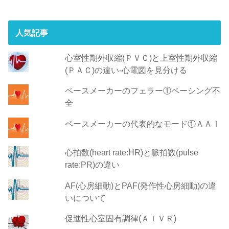
人気記事
心室性期外収縮(ＰＶＣ)と上室性期外収縮
(ＰＡＣ)の違い-心電図を見分ける
ペースメーカーのフェラー①ペーシング不
全
ペースメーカーの代表的なモード①ＡＡＩ
心拍数(heart rate:HR)と脈拍数(pulse
rate:PR)の違い
AF(心房細動)とPAF(発作性心房細動)の違
いについて
促進性心室固有調律(ＡＩＶＲ)