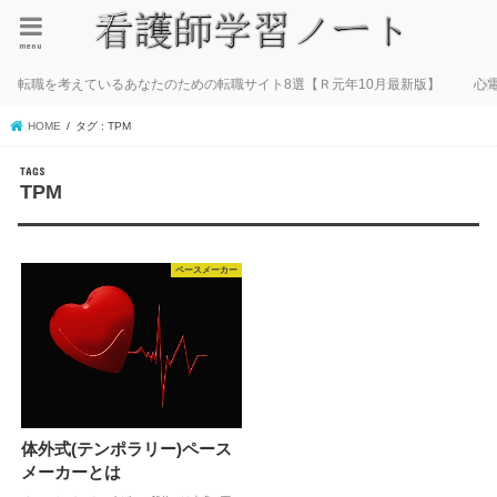
menu
転職を考えているあなたのための転職サイト8選【Ｒ元年10月最新版】
心
HOME
タグ : TPM
TPM
ペースメーカー
体外式(テンポラリー)ペース
メーカーとは