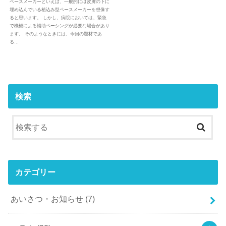
ペースメーカーといえば、一般的には皮膚の下に
埋め込んでいる植込み型ペースメーカーを想像す
ると思います。 しかし、病院においては、緊急
で機械による補助ペーシングが必要な場合があり
ます。 そのようなときには、今回の題材であ
る…
検索
カテゴリー
あいさつ・お知らせ
(7)