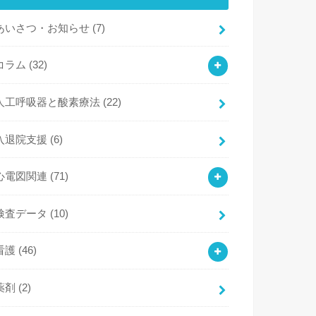
あいさつ・お知らせ
(7)
コラム
(32)
人工呼吸器と酸素療法
(22)
入退院支援
(6)
心電図関連
(71)
検査データ
(10)
看護
(46)
薬剤
(2)