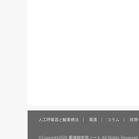
人工呼吸器と酸素療法
看護
コラム
排泄
©Copyright2026
看護師学習ノート
.All Rights Reserved.