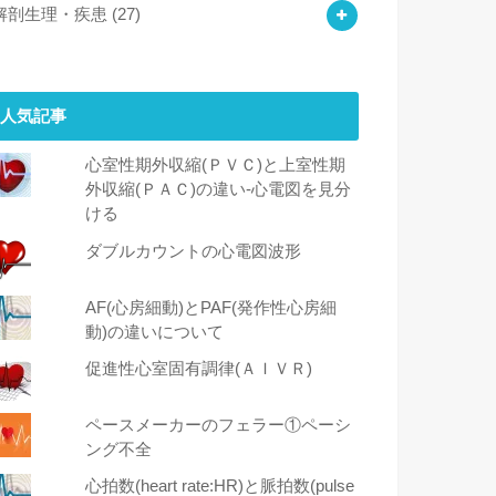
解剖生理・疾患
(27)
人気記事
心室性期外収縮(ＰＶＣ)と上室性期
外収縮(ＰＡＣ)の違い-心電図を見分
ける
ダブルカウントの心電図波形
AF(心房細動)とPAF(発作性心房細
動)の違いについて
促進性心室固有調律(ＡＩＶＲ)
ペースメーカーのフェラー①ペーシ
ング不全
心拍数(heart rate:HR)と脈拍数(pulse