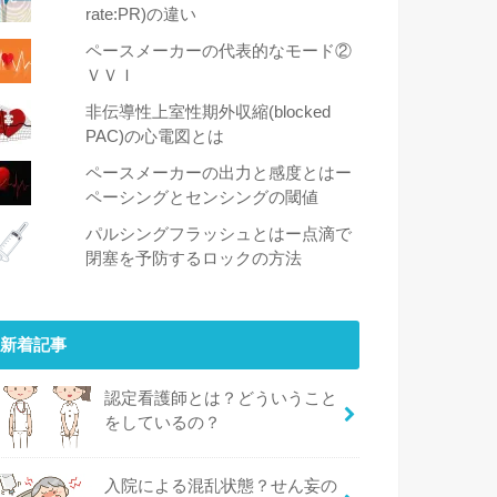
rate:PR)の違い
ペースメーカーの代表的なモード②
ＶＶＩ
非伝導性上室性期外収縮(blocked
PAC)の心電図とは
ペースメーカーの出力と感度とはー
ペーシングとセンシングの閾値
パルシングフラッシュとはー点滴で
閉塞を予防するロックの方法
新着記事
認定看護師とは？どういうこと
をしているの？
入院による混乱状態？せん妄の