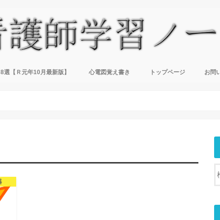
8選【Ｒ元年10月最新版】
心電図覚え書き
トップページ
お問
器