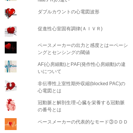
ダブルカウントの心電図波形
促進性心室固有調律(ＡＩＶＲ)
ペースメーカーの出力と感度とはーペーシ
ングとセンシングの閾値
AF(心房細動)とPAF(発作性心房細動)の違
いについて
非伝導性上室性期外収縮(blocked PAC)の
心電図とは
冠動脈と解剖生理-心臓を栄養する冠動脈
の番号とは
ペースメーカーの代表的なモード③ＤＤＤ