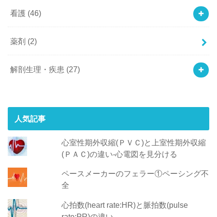
看護
(46)
薬剤
(2)
解剖生理・疾患
(27)
人気記事
心室性期外収縮(ＰＶＣ)と上室性期外収縮
(ＰＡＣ)の違い-心電図を見分ける
ペースメーカーのフェラー①ペーシング不
全
心拍数(heart rate:HR)と脈拍数(pulse
rate:PR)の違い