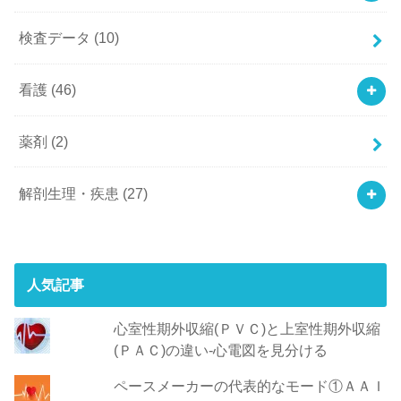
検査データ
(10)
看護
(46)
薬剤
(2)
解剖生理・疾患
(27)
人気記事
心室性期外収縮(ＰＶＣ)と上室性期外収縮
(ＰＡＣ)の違い-心電図を見分ける
ペースメーカーの代表的なモード①ＡＡＩ