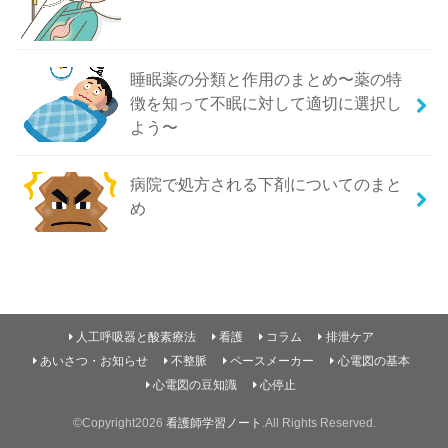
睡眠薬の分類と作用のまとめ〜薬の特
徴を知って不眠に対して適切に選択し
よう〜
病院で処方される下剤についてのまと
め
人工呼吸器と酸素療法
看護
コラム
排泄ケア
あいさつ・お知らせ
不整脈
ペースメーカー
心電図の基本
心電図の豆知識
心停止
©Copyright2026
看護師学習ノート
.All Rights Reserved.