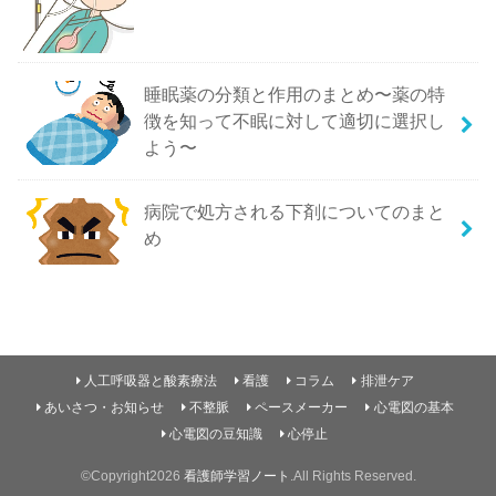
睡眠薬の分類と作用のまとめ〜薬の特
徴を知って不眠に対して適切に選択し
よう〜
病院で処方される下剤についてのまと
め
人工呼吸器と酸素療法
看護
コラム
排泄ケア
あいさつ・お知らせ
不整脈
ペースメーカー
心電図の基本
心電図の豆知識
心停止
©Copyright2026
看護師学習ノート
.All Rights Reserved.