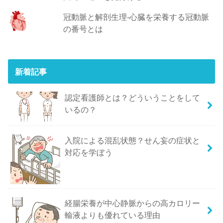
冠動脈と解剖生理-心臓を栄養する冠動脈
の番号とは
新着記事
認定看護師とは？どういうことをして
いるの？
入院による混乱状態？せん妄の症状と
対応を学ぼう
経腸栄養が中心静脈からの高カロリー
輸液よりも優れている理由