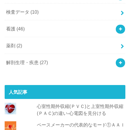
検査データ
(10)
看護
(46)
薬剤
(2)
解剖生理・疾患
(27)
人気記事
心室性期外収縮(ＰＶＣ)と上室性期外収縮
(ＰＡＣ)の違い-心電図を見分ける
ペースメーカーの代表的なモード①ＡＡＩ