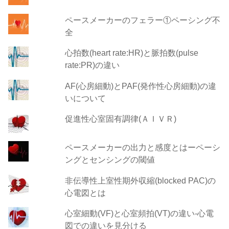
ペースメーカーのフェラー①ペーシング不
全
心拍数(heart rate:HR)と脈拍数(pulse
rate:PR)の違い
AF(心房細動)とPAF(発作性心房細動)の違
いについて
促進性心室固有調律(ＡＩＶＲ)
ペースメーカーの出力と感度とはーペーシ
ングとセンシングの閾値
非伝導性上室性期外収縮(blocked PAC)の
心電図とは
心室細動(VF)と心室頻拍(VT)の違い‐心電
図での違いを見分ける