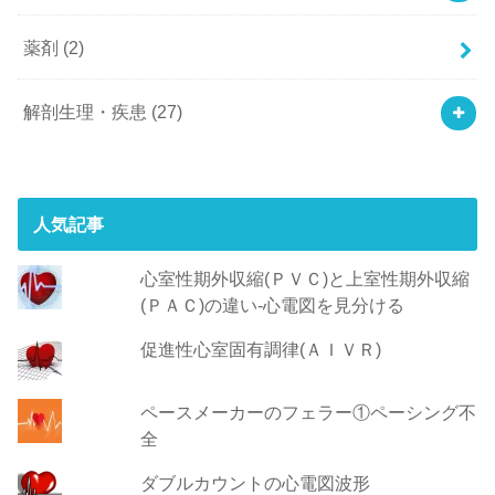
薬剤
(2)
解剖生理・疾患
(27)
人気記事
心室性期外収縮(ＰＶＣ)と上室性期外収縮
(ＰＡＣ)の違い-心電図を見分ける
促進性心室固有調律(ＡＩＶＲ)
ペースメーカーのフェラー①ペーシング不
全
ダブルカウントの心電図波形