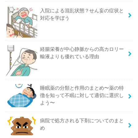
入院による混乱状態？せん妄の症状と
対応を学ぼう
経腸栄養が中心静脈からの高カロリー
輸液よりも優れている理由
睡眠薬の分類と作用のまとめ〜薬の特
徴を知って不眠に対して適切に選択し
よう〜
病院で処方される下剤についてのまと
め