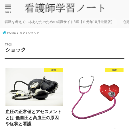
menu
転職を考えているあなたのための転職サイト8選【Ｒ元年10月最新版】
心
HOME
タグ : ショック
ショック
看護
看護
血圧の正常値とアセスメント
とは-低血圧と高血圧の原因
や症状と看護