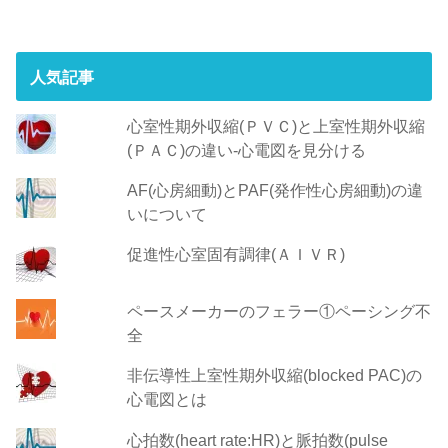
人気記事
心室性期外収縮(ＰＶＣ)と上室性期外収縮
(ＰＡＣ)の違い-心電図を見分ける
AF(心房細動)とPAF(発作性心房細動)の違
いについて
促進性心室固有調律(ＡＩＶＲ)
ペースメーカーのフェラー①ペーシング不
全
非伝導性上室性期外収縮(blocked PAC)の
心電図とは
心拍数(heart rate:HR)と脈拍数(pulse