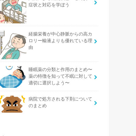
症状と対応を学ぼう
経腸栄養が中心静脈からの高カ
ロリー輸液よりも優れている理
由
睡眠薬の分類と作用のまとめ〜
薬の特徴を知って不眠に対して
適切に選択しよう〜
病院で処方される下剤について
のまとめ