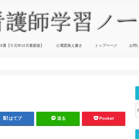
8選【Ｒ元年10月最新版】
心電図覚え書き
トップページ
お問
はてブ
送る
Pocket