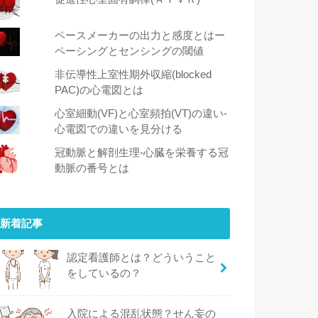
ペースメーカーの出力と感度とはー
ペーシングとセンシングの閾値
非伝導性上室性期外収縮(blocked
PAC)の心電図とは
心室細動(VF)と心室頻拍(VT)の違い‐
心電図での違いを見分ける
冠動脈と解剖生理-心臓を栄養する冠
動脈の番号とは
新着記事
認定看護師とは？どういうこと
をしているの？
入院による混乱状態？せん妄の