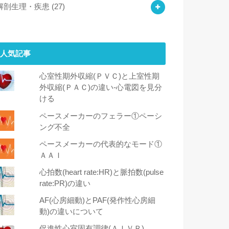
解剖生理・疾患
(27)
人気記事
心室性期外収縮(ＰＶＣ)と上室性期
外収縮(ＰＡＣ)の違い-心電図を見分
ける
ペースメーカーのフェラー①ペーシ
ング不全
ペースメーカーの代表的なモード①
ＡＡＩ
心拍数(heart rate:HR)と脈拍数(pulse
rate:PR)の違い
AF(心房細動)とPAF(発作性心房細
動)の違いについて
促進性心室固有調律(ＡＩＶＲ)