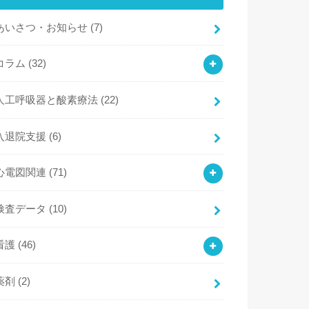
あいさつ・お知らせ
(7)
コラム
(32)
人工呼吸器と酸素療法
(22)
入退院支援
(6)
心電図関連
(71)
検査データ
(10)
看護
(46)
薬剤
(2)