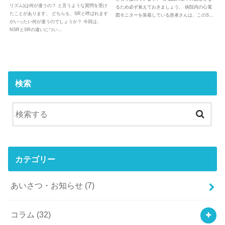
リズム)は何が違うの？ と言うような質問を受け
るため必ず覚えておきましょう。 病院内の心電
たことがあります。 どちらも、SRと呼ばれます
図モニターを装着している患者さんは、このS…
がいったい何が違うのでしょうか？ 今回は、
NSRとSRの違いについ…
検索
カテゴリー
あいさつ・お知らせ
(7)
コラム
(32)