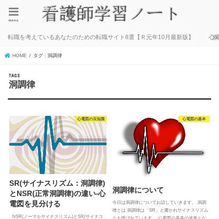
menu
転職を考えているあなたのための転職サイト8選【Ｒ元年10月最新版】
心
HOME
タグ : 洞調律
洞調律
心電図の豆知識
心電図の基本
SR(サイナスリズム：洞調律)
洞調律について
とNSR(正常洞調律)の違い-心
電図を見分ける
今日は洞調律についてお話していきます。 洞調
律とは 洞調律は「SR」と書かれサイナスリズム
NSR(ノーマルサイナスリズム)とSR(サイナス
とも呼ばれています。 心電図の基本の波形とな