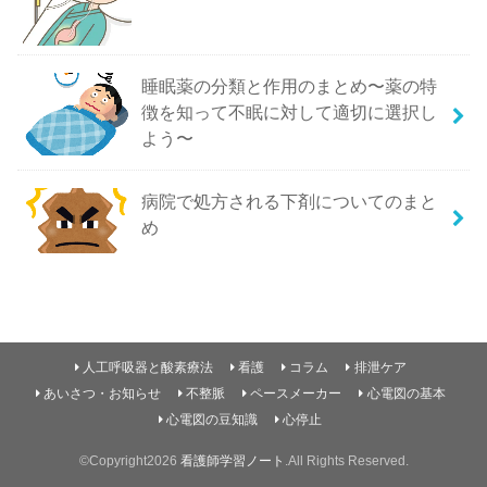
睡眠薬の分類と作用のまとめ〜薬の特
徴を知って不眠に対して適切に選択し
よう〜
病院で処方される下剤についてのまと
め
人工呼吸器と酸素療法
看護
コラム
排泄ケア
あいさつ・お知らせ
不整脈
ペースメーカー
心電図の基本
心電図の豆知識
心停止
©Copyright2026
看護師学習ノート
.All Rights Reserved.