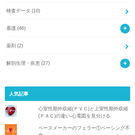
検査データ
(10)
看護
(46)
薬剤
(2)
解剖生理・疾患
(27)
人気記事
心室性期外収縮(ＰＶＣ)と上室性期外収縮
(ＰＡＣ)の違い-心電図を見分ける
ペースメーカーのフェラー①ペーシング不