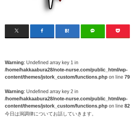
Warning
: Undefined array key 1 in
/home/hakkaabura28/note-nurse.com/public_html/wp-
content/themes/jstork_custom/functions.php
on line
79
Warning
: Undefined array key 2 in
/home/hakkaabura28/note-nurse.com/public_html/wp-
content/themes/jstork_custom/functions.php
on line
82
今日は洞調律についてお話していきます。