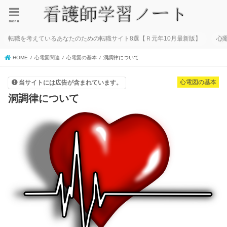
menu
転職を考えているあなたのための転職サイト8選【Ｒ元年10月最新版】
心
HOME
心電図関連
心電図の基本
洞調律について
心電図の基本
当サイトには広告が含まれています。
洞調律について