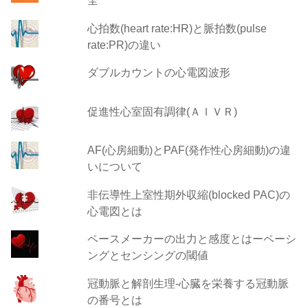
全
心拍数(heart rate:HR)と脈拍数(pulse
rate:PR)の違い
ダブルカウントの心電図波形
促進性心室固有調律(ＡＩＶＲ)
AF(心房細動)とPAF(発作性心房細動)の違
いについて
非伝導性上室性期外収縮(blocked PAC)の
心電図とは
ペースメーカーの出力と感度とはーペーシ
ングとセンシングの閾値
冠動脈と解剖生理-心臓を栄養する冠動脈
の番号とは