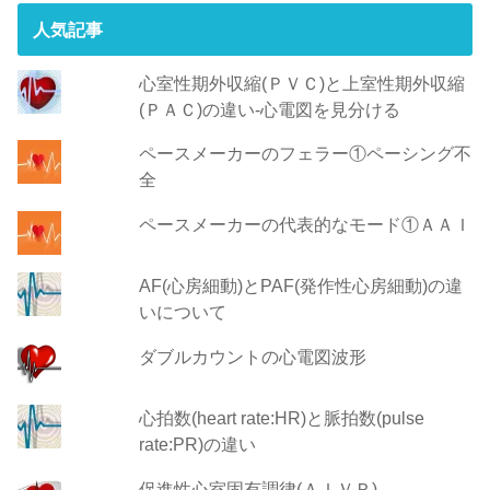
人気記事
心室性期外収縮(ＰＶＣ)と上室性期外収縮
(ＰＡＣ)の違い-心電図を見分ける
ペースメーカーのフェラー①ペーシング不
全
ペースメーカーの代表的なモード①ＡＡＩ
AF(心房細動)とPAF(発作性心房細動)の違
いについて
ダブルカウントの心電図波形
心拍数(heart rate:HR)と脈拍数(pulse
rate:PR)の違い
促進性心室固有調律(ＡＩＶＲ)