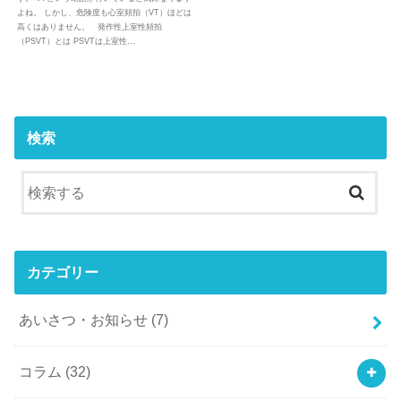
よね。 しかし、危険度も心室頻拍（VT）ほどは
高くはありません。 発作性上室性頻拍
（PSVT）とは PSVTは上室性…
検索
カテゴリー
あいさつ・お知らせ
(7)
コラム
(32)