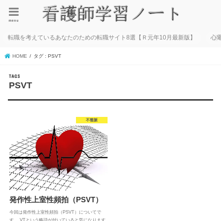
menu
転職を考えているあなたのための転職サイト8選【Ｒ元年10月最新版】
心
HOME
タグ : PSVT
PSVT
不整脈
発作性上室性頻拍（PSVT）
今回は発作性上室性頻拍（PSVT）についてで
す。 VTという略語が付いていると気になります