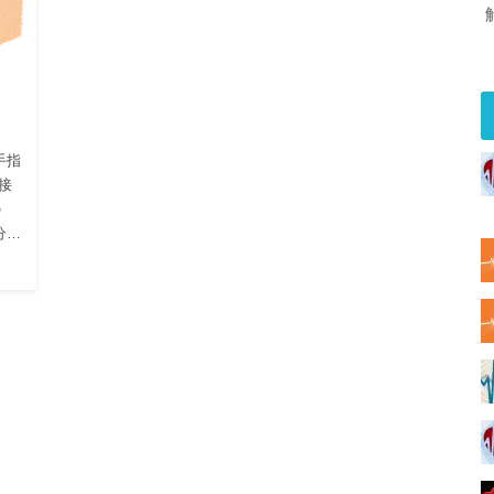
手指
接
の
分…