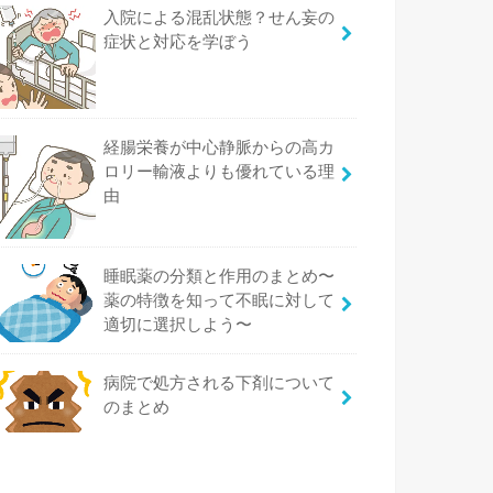
入院による混乱状態？せん妄の
症状と対応を学ぼう
経腸栄養が中心静脈からの高カ
ロリー輸液よりも優れている理
由
睡眠薬の分類と作用のまとめ〜
薬の特徴を知って不眠に対して
適切に選択しよう〜
病院で処方される下剤について
のまとめ