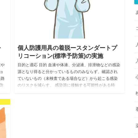
・
個人防護用具の着脱ースタンダートプ
リコーション(標準予防策)の実施
症や
目的と適応 目的 血液や体液、分泌液、排泄物などの感染
ョ
源となり得ると分かっているもののみならず、確認され
経路
ていないもの（未検査である場合など）から起こる感染
防
のリスクを減らす。 感染源に接触する可能性がある時
に、皮膚、眼、鼻…