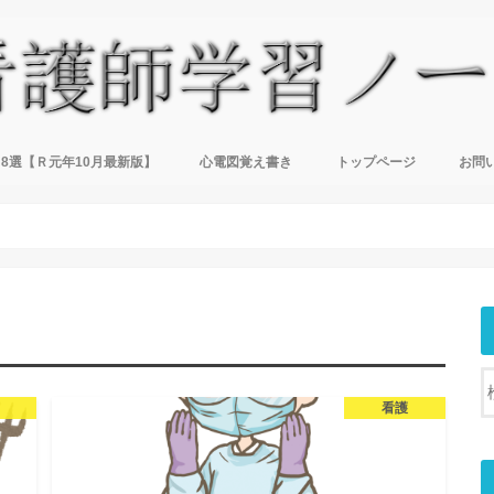
8選【Ｒ元年10月最新版】
心電図覚え書き
トップページ
お問
看護