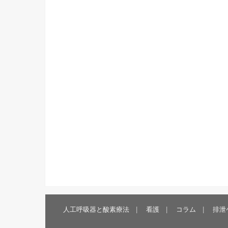
人工呼吸器と酸素療法
看護
コラム
排泄