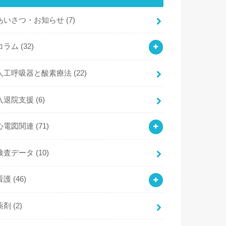
あいさつ・お知らせ
(7)
コラム
(32)
人工呼吸器と酸素療法
(22)
入退院支援
(6)
心電図関連
(71)
検査データ
(10)
看護
(46)
薬剤
(2)