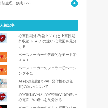
解剖生理・疾患
(27)
人気記事
心室性期外収縮(ＰＶＣ)と上室性期
外収縮(ＰＡＣ)の違い-心電図を見分
ける
ペースメーカーの代表的なモード①
ＡＡＩ
ペースメーカーのフェラー①ペーシ
ング不全
AF(心房細動)とPAF(発作性心房細
動)の違いについて
心室細動(VF)と心室頻拍(VT)の違い‐
心電図での違いを見分ける
ペースメーカーの出力と感度とはー