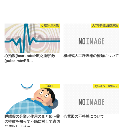
心電図の豆知識
人工呼吸器と酸素療法
心拍数(heart rate:HR)と脈拍数
機械式人工呼吸器の種類について
(pulse rate:PR…
薬剤
あいさつ・お知らせ
睡眠薬の分類と作用のまとめ〜薬
心電図の不整脈について
の特徴を知って不眠に対して適切
に選択しよう〜