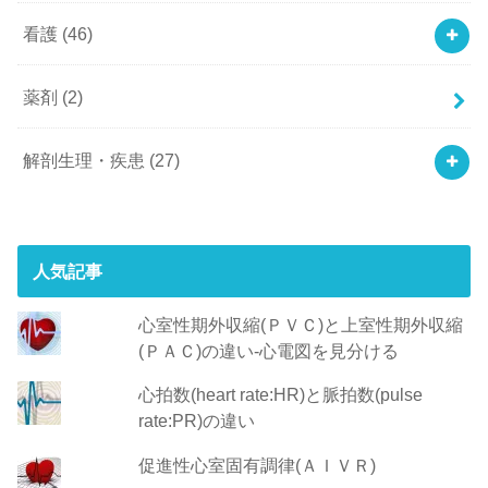
看護
(46)
薬剤
(2)
解剖生理・疾患
(27)
人気記事
心室性期外収縮(ＰＶＣ)と上室性期外収縮
(ＰＡＣ)の違い-心電図を見分ける
心拍数(heart rate:HR)と脈拍数(pulse
rate:PR)の違い
促進性心室固有調律(ＡＩＶＲ)