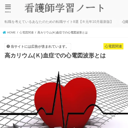
menu
転職を考えているあなたのための転職サイト8選【Ｒ元年10月最新版】
心
HOME
心電図関連
高カリウム(Ｋ)血症での心電図波形とは
心電図関連
当サイトには広告が含まれています。
高カリウム(Ｋ)血症での心電図波形とは