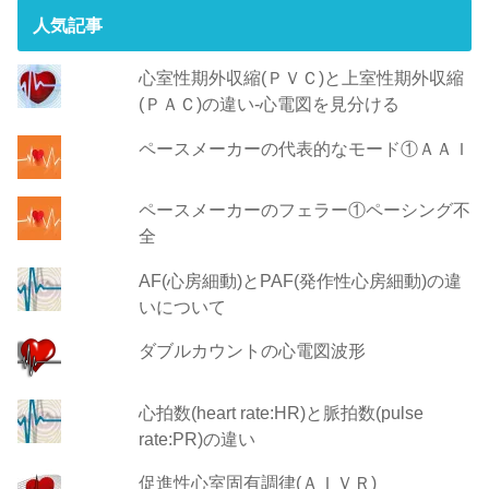
人気記事
心室性期外収縮(ＰＶＣ)と上室性期外収縮
(ＰＡＣ)の違い-心電図を見分ける
ペースメーカーの代表的なモード①ＡＡＩ
ペースメーカーのフェラー①ペーシング不
全
AF(心房細動)とPAF(発作性心房細動)の違
いについて
ダブルカウントの心電図波形
心拍数(heart rate:HR)と脈拍数(pulse
rate:PR)の違い
促進性心室固有調律(ＡＩＶＲ)