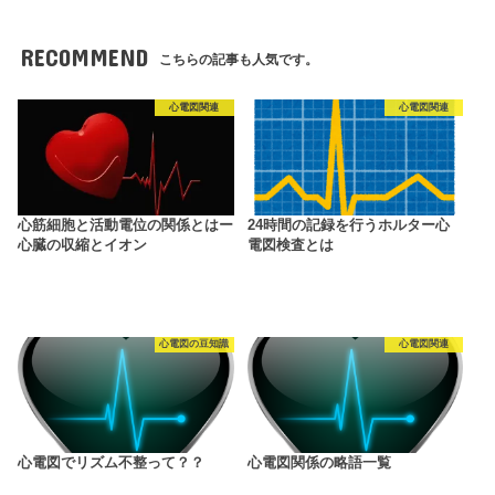
RECOMMEND
こちらの記事も人気です。
心電図関連
心電図関連
心筋細胞と活動電位の関係とはー
24時間の記録を行うホルター心
心臓の収縮とイオン
電図検査とは
心電図の豆知識
心電図関連
心電図でリズム不整って？？
心電図関係の略語一覧