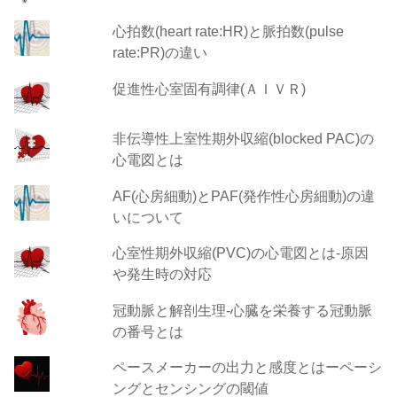
心拍数(heart rate:HR)と脈拍数(pulse
rate:PR)の違い
促進性心室固有調律(ＡＩＶＲ)
非伝導性上室性期外収縮(blocked PAC)の
心電図とは
AF(心房細動)とPAF(発作性心房細動)の違
いについて
心室性期外収縮(PVC)の心電図とは-原因
や発生時の対応
冠動脈と解剖生理-心臓を栄養する冠動脈
の番号とは
ペースメーカーの出力と感度とはーペーシ
ングとセンシングの閾値