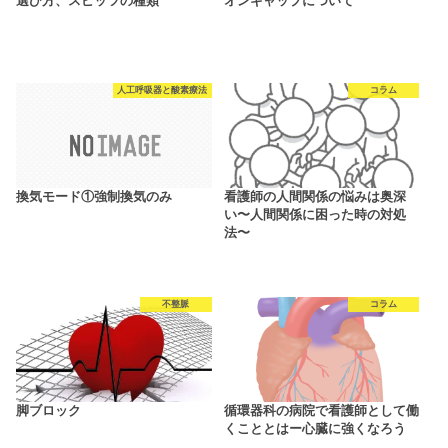
選び方、スピッツの種類
オンギャップについて
人工呼吸器と酸素療法
コラム
換気モード①強制換気のみ
看護師の人間関係の悩みは奥深
い〜人間関係に困った時の対処
法〜
不整脈
コラム
脚ブロック
循環器科の病院で看護師として働
くこととはー心臓に強くなろう