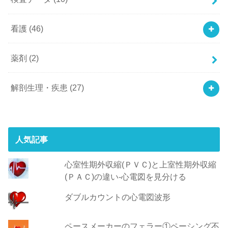
看護
(46)
薬剤
(2)
解剖生理・疾患
(27)
人気記事
心室性期外収縮(ＰＶＣ)と上室性期外収縮
(ＰＡＣ)の違い-心電図を見分ける
ダブルカウントの心電図波形
ペースメーカーのフェラー①ペーシング不