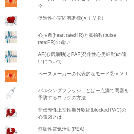
全
促進性心室固有調律(ＡＩＶＲ)
心拍数(heart rate:HR)と脈拍数(pulse
rate:PR)の違い
AF(心房細動)とPAF(発作性心房細動)の違
いについて
ペースメーカーの代表的なモード②ＶＶＩ
パルシングフラッシュとはー点滴で閉塞を
予防するロックの方法
非伝導性上室性期外収縮(blocked PAC)の
心電図とは
無脈性電気活動(PEA)