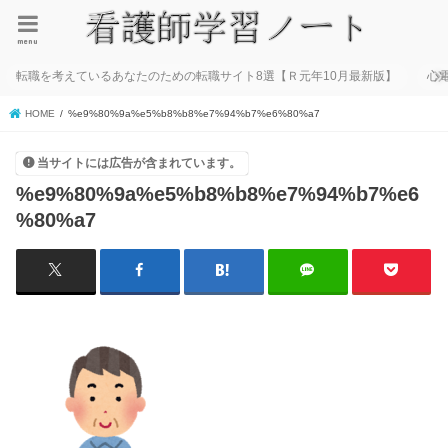
menu
転職を考えているあなたのための転職サイト8選【Ｒ元年10月最新版】
心
HOME
%e9%80%9a%e5%b8%b8%e7%94%b7%e6%80%a7
当サイトには広告が含まれています。
%e9%80%9a%e5%b8%b8%e7%94%b7%e6
%80%a7