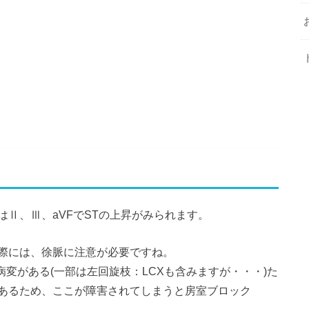
Ⅱ、Ⅲ、aVFでSTの上昇がみられます。
際には、徐脈に注意が必要ですね。
病変がある(一部は左回旋枝：LCXも含みますが・・・)た
あるため、ここが障害されてしまうと房室ブロック