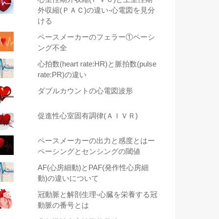
外収縮(ＰＡＣ)の違い-心電図を見分
ける
ペースメーカーのフェラー①ペーシ
ング不全
心拍数(heart rate:HR)と脈拍数(pulse
rate:PR)の違い
ダブルカウントの心電図波形
促進性心室固有調律(ＡＩＶＲ)
ペースメーカーの出力と感度とはー
ペーシングとセンシングの閾値
AF(心房細動)とPAF(発作性心房細
動)の違いについて
冠動脈と解剖生理-心臓を栄養する冠
動脈の番号とは