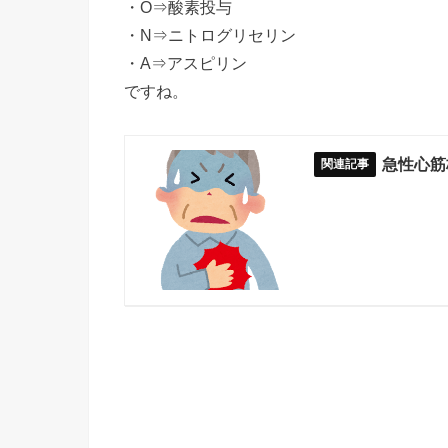
・O⇒酸素投与
・N⇒ニトログリセリン
・A⇒アスピリン
ですね。
急性心筋