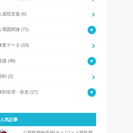
入退院支援
(6)
心電図関連
(71)
検査データ
(10)
看護
(46)
薬剤
(2)
解剖生理・疾患
(27)
人気記事
心室性期外収縮(ＰＶＣ)と上室性期