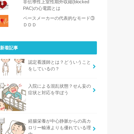
非伝導性上室性期外収縮(blocked
PAC)の心電図とは
ペースメーカーの代表的なモード③
ＤＤＤ
新着記事
認定看護師とは？どういうこと
をしているの？
入院による混乱状態？せん妄の
症状と対応を学ぼう
経腸栄養が中心静脈からの高カ
ロリー輸液よりも優れている理