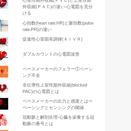
心室性期外収縮(ＰＶＣ)と上室性期
外収縮(ＰＡＣ)の違い-心電図を見分
ける
心拍数(heart rate:HR)と脈拍数(pulse
rate:PR)の違い
促進性心室固有調律(ＡＩＶＲ)
ダブルカウントの心電図波形
ペースメーカーのフェラー①ペーシ
ング不全
非伝導性上室性期外収縮(blocked
PAC)の心電図とは
ペースメーカーの出力と感度とはー
ペーシングとセンシングの閾値
冠動脈と解剖生理-心臓を栄養する冠
動脈の番号とは