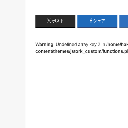
ポスト
シェア
Warning
: Undefined array key 2 in
/home/hak
content/themes/jstork_custom/functions.