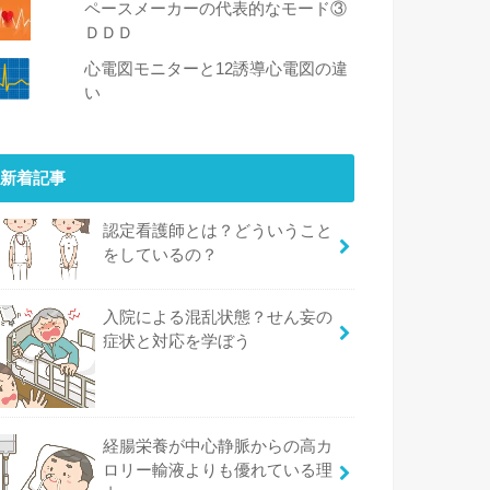
ペースメーカーの代表的なモード③
ＤＤＤ
心電図モニターと12誘導心電図の違
い
新着記事
認定看護師とは？どういうこと
をしているの？
入院による混乱状態？せん妄の
症状と対応を学ぼう
経腸栄養が中心静脈からの高カ
ロリー輸液よりも優れている理