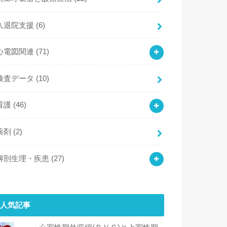
入退院支援
(6)
心電図関連
(71)
検査データ
(10)
看護
(46)
薬剤
(2)
解剖生理・疾患
(27)
人気記事