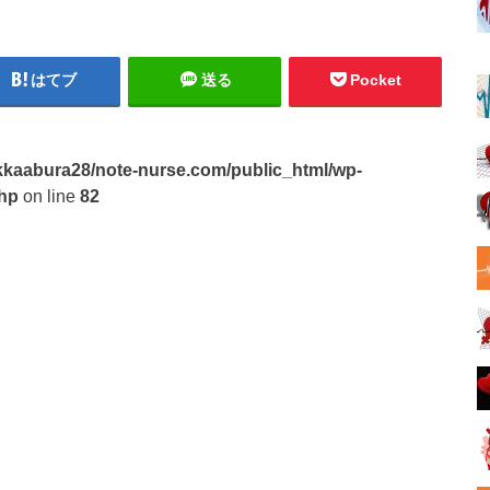
はてブ
送る
Pocket
kaabura28/note-nurse.com/public_html/wp-
php
on line
82