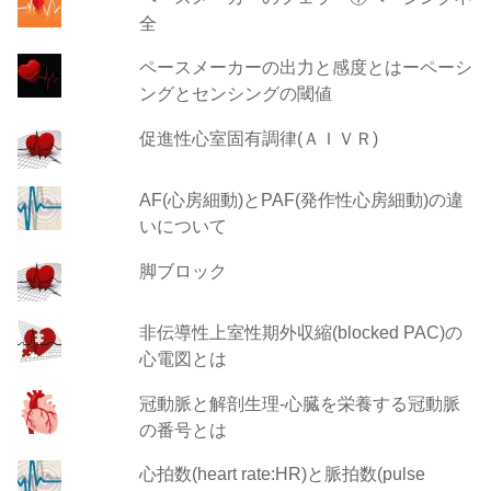
全
ペースメーカーの出力と感度とはーペーシ
ングとセンシングの閾値
促進性心室固有調律(ＡＩＶＲ)
AF(心房細動)とPAF(発作性心房細動)の違
いについて
脚ブロック
非伝導性上室性期外収縮(blocked PAC)の
心電図とは
冠動脈と解剖生理-心臓を栄養する冠動脈
の番号とは
心拍数(heart rate:HR)と脈拍数(pulse