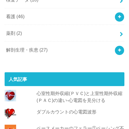
看護
(46)
薬剤
(2)
解剖生理・疾患
(27)
人気記事
心室性期外収縮(ＰＶＣ)と上室性期外収縮
(ＰＡＣ)の違い-心電図を見分ける
ダブルカウントの心電図波形
ペースメーカーのフェラー①ペーシング不