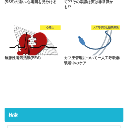
(SSS)の違い-心電図を見分ける
て??その常識は実は非常識か
も!?
心停止
人工呼吸器と酸素療法
無脈性電気活動(PEA)
カフ圧管理についてー人工呼吸器
装着中のケア
検索