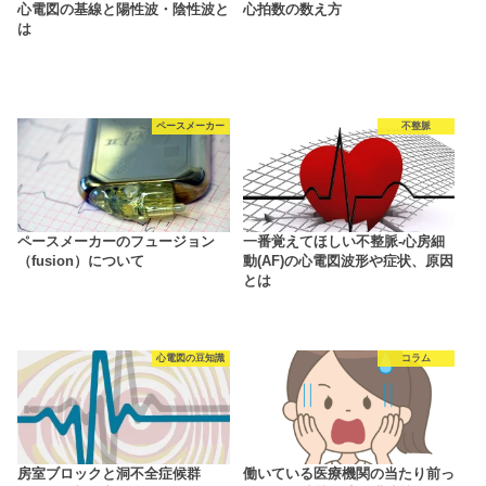
心電図の基線と陽性波・陰性波と
心拍数の数え方
は
ペースメーカー
不整脈
ペースメーカーのフュージョン
一番覚えてほしい不整脈‐心房細
（fusion）について
動(AF)の心電図波形や症状、原因
とは
心電図の豆知識
コラム
房室ブロックと洞不全症候群
働いている医療機関の当たり前っ