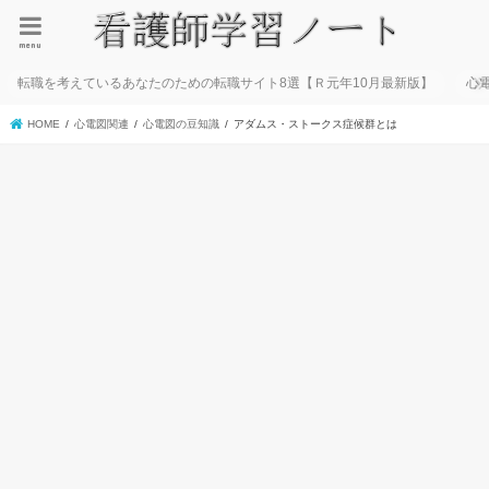
menu
転職を考えているあなたのための転職サイト8選【Ｒ元年10月最新版】
心
HOME
心電図関連
心電図の豆知識
アダムス・ストークス症候群とは