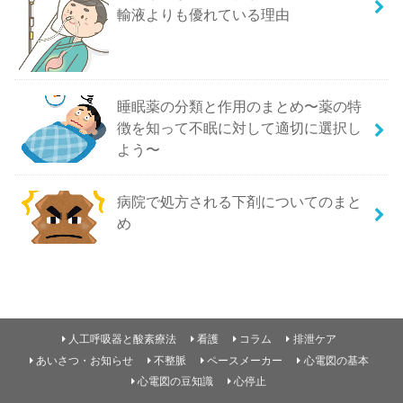
輸液よりも優れている理由
睡眠薬の分類と作用のまとめ〜薬の特
徴を知って不眠に対して適切に選択し
よう〜
病院で処方される下剤についてのまと
め
人工呼吸器と酸素療法
看護
コラム
排泄ケア
あいさつ・お知らせ
不整脈
ペースメーカー
心電図の基本
心電図の豆知識
心停止