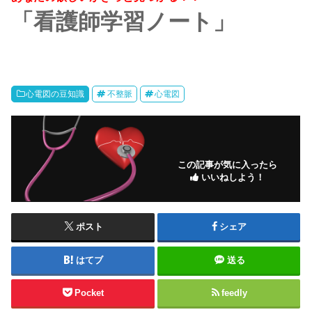
「看護師学習ノート」
心電図の豆知識
不整脈
心電図
この記事が気に入ったら
いいねしよう！
ポスト
シェア
はてブ
送る
Pocket
feedly