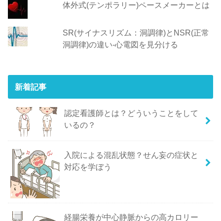
体外式(テンポラリー)ペースメーカーとは
SR(サイナスリズム：洞調律)とNSR(正常
洞調律)の違い-心電図を見分ける
新着記事
認定看護師とは？どういうことをして
いるの？
入院による混乱状態？せん妄の症状と
対応を学ぼう
経腸栄養が中心静脈からの高カロリー