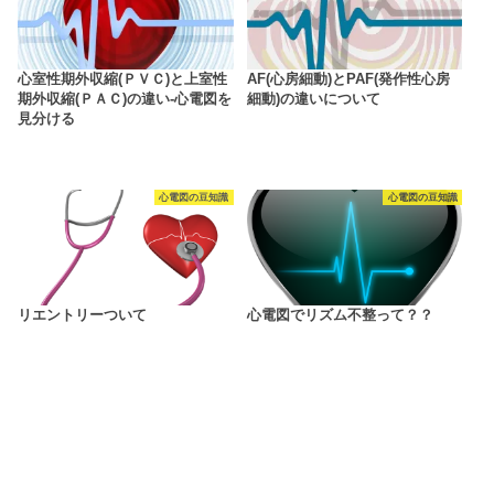
心室性期外収縮(ＰＶＣ)と上室性
AF(心房細動)とPAF(発作性心房
期外収縮(ＰＡＣ)の違い-心電図を
細動)の違いについて
見分ける
心電図の豆知識
心電図の豆知識
リエントリーついて
心電図でリズム不整って？？