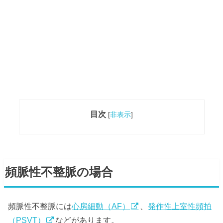
目次
[
非表示
]
頻脈性不整脈の場合
頻脈性不整脈には
心房細動（AF）
、
発作性上室性頻拍
（PSVT）
などがあります。