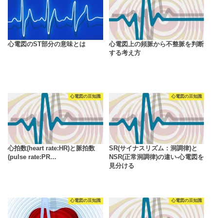
心電図のST部分の意味とは
心電図上の頻脈から不整脈を判断
する考え方
心電図の豆知識
心電図の豆知識
心拍数(heart rate:HR)と脈拍数
SR(サイナスリズム：洞調律)と
(pulse rate:PR…
NSR(正常洞調律)の違い-心電図を
見分ける
心電図の豆知識
心電図の豆知識