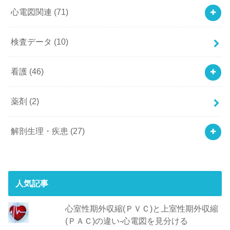
心電図関連
(71)
検査データ
(10)
看護
(46)
薬剤
(2)
解剖生理・疾患
(27)
人気記事
心室性期外収縮(ＰＶＣ)と上室性期外収縮
(ＰＡＣ)の違い-心電図を見分ける