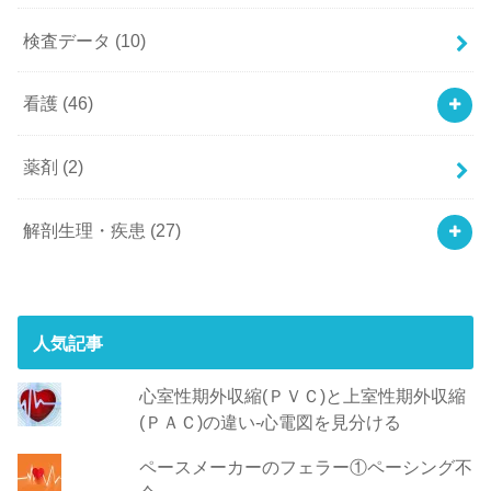
検査データ
(10)
看護
(46)
薬剤
(2)
解剖生理・疾患
(27)
人気記事
心室性期外収縮(ＰＶＣ)と上室性期外収縮
(ＰＡＣ)の違い-心電図を見分ける
ペースメーカーのフェラー①ペーシング不