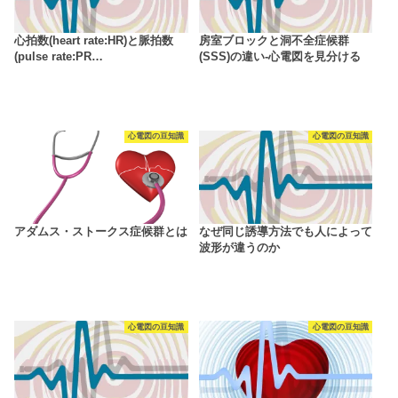
心拍数(heart rate:HR)と脈拍数
房室ブロックと洞不全症候群
(pulse rate:PR…
(SSS)の違い-心電図を見分ける
心電図の豆知識
心電図の豆知識
アダムス・ストークス症候群とは
なぜ同じ誘導方法でも人によって
波形が違うのか
心電図の豆知識
心電図の豆知識