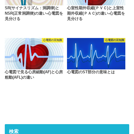
SR(サイナスリズム：洞調律)と
心室性期外収縮(ＰＶＣ)と上室性
NSR(正常洞調律)の違い-心電図を
期外収縮(ＰＡＣ)の違い-心電図を
見分ける
見分ける
心電図の豆知識
心電図の豆知識
心電図で見る心房細動(AF)と心房
心電図のST部分の意味とは
粗動(AFL)の違い
検索