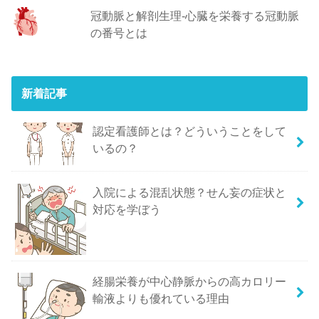
冠動脈と解剖生理-心臓を栄養する冠動脈
の番号とは
新着記事
認定看護師とは？どういうことをして
いるの？
入院による混乱状態？せん妄の症状と
対応を学ぼう
経腸栄養が中心静脈からの高カロリー
輸液よりも優れている理由