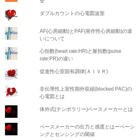
全
ダブルカウントの心電図波形
AF(心房細動)とPAF(発作性心房細動)の違
いについて
心拍数(heart rate:HR)と脈拍数(pulse
rate:PR)の違い
促進性心室固有調律(ＡＩＶＲ)
非伝導性上室性期外収縮(blocked PAC)の
心電図とは
体外式(テンポラリー)ペースメーカーとは
ペースメーカーの出力と感度とはーペーシ
ングとセンシングの閾値