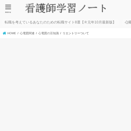
menu
転職を考えているあなたのための転職サイト8選【Ｒ元年10月最新版】
心
HOME
心電図関連
心電図の豆知識
リエントリーついて