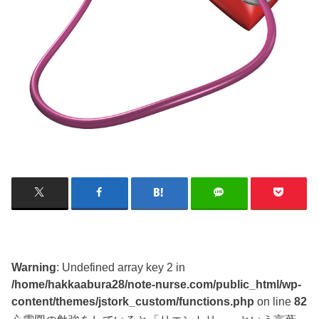
Warning
: Undefined array key 2 in
/home/hakkaabura28/note-nurse.com/public_html/wp-
content/themes/jstork_custom/functions.php
on line
82