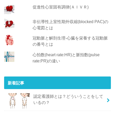
促進性心室固有調律(ＡＩＶＲ)
非伝導性上室性期外収縮(blocked PAC)の
心電図とは
冠動脈と解剖生理-心臓を栄養する冠動脈
の番号とは
心拍数(heart rate:HR)と脈拍数(pulse
rate:PR)の違い
新着記事
認定看護師とは？どういうことをして
いるの？