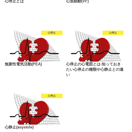
心停止とは
心室細動(VF)
心停止
心停止
無脈性電気活動(PEA)
心停止の心電図とは-知っておき
たい心停止の種類や心静止との違
い
心停止
心静止(asystole)