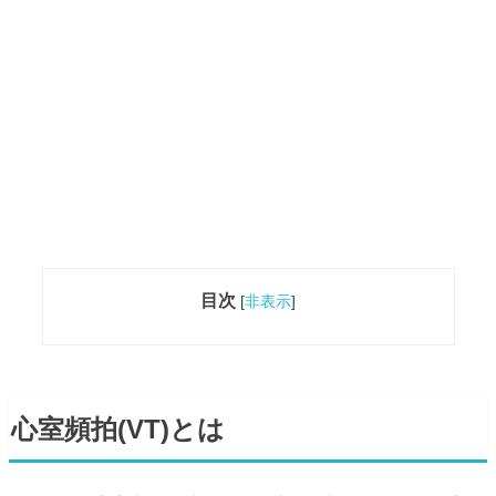
目次
[
非表示
]
心室頻拍(VT)とは