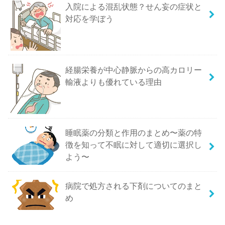
入院による混乱状態？せん妄の症状と
対応を学ぼう
経腸栄養が中心静脈からの高カロリー
輸液よりも優れている理由
睡眠薬の分類と作用のまとめ〜薬の特
徴を知って不眠に対して適切に選択し
よう〜
病院で処方される下剤についてのまと
め