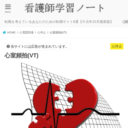
menu
転職を考えているあなたのための転職サイト8選【Ｒ元年10月最新版】
心
HOME
心電図関連
心停止
心室頻拍(VT)
心停止
当サイトには広告が含まれています。
心室頻拍(VT)