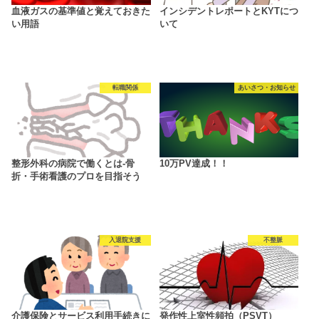
血液ガスの基準値と覚えておきた
インシデントレポートとKYTにつ
い用語
いて
転職関係
あいさつ・お知らせ
整形外科の病院で働くとは-骨
10万PV達成！！
折・手術看護のプロを目指そう
入退院支援
不整脈
介護保険とサービス利用手続きに
発作性上室性頻拍（PSVT）