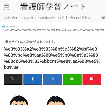
menu
転職を考えているあなたのための転職サイト8選【Ｒ元年10月最新版】
心
HOME
%e3%83%a2%e3%83%8b%e3%82%bf%e3%83%bc%e8%aa%98%e5%b0%8e%e3%80%8
当サイトには広告が含まれています。
%e3%83%a2%e3%83%8b%e3%82%bf%e3
%83%bc%e8%aa%98%e5%b0%8e%e3%80
%80cc5%e3%83%bbcm5%e8%aa%98%e5%
b0%8e