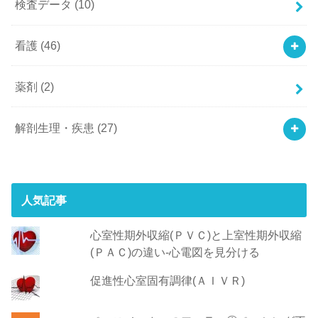
検査データ
(10)
看護
(46)
薬剤
(2)
解剖生理・疾患
(27)
人気記事
心室性期外収縮(ＰＶＣ)と上室性期外収縮
(ＰＡＣ)の違い-心電図を見分ける
促進性心室固有調律(ＡＩＶＲ)