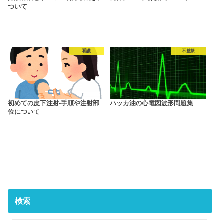
ついて
看護
不整脈
初めての皮下注射‐手順や注射部
ハッカ油の心電図波形問題集
位について
検索