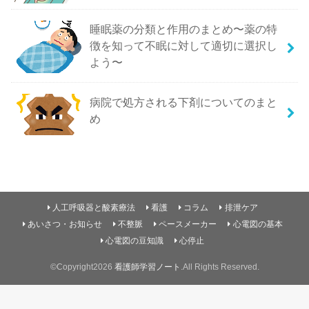
睡眠薬の分類と作用のまとめ〜薬の特
徴を知って不眠に対して適切に選択し
よう〜
病院で処方される下剤についてのまと
め
人工呼吸器と酸素療法
看護
コラム
排泄ケア
あいさつ・お知らせ
不整脈
ペースメーカー
心電図の基本
心電図の豆知識
心停止
©Copyright2026
看護師学習ノート
.All Rights Reserved.