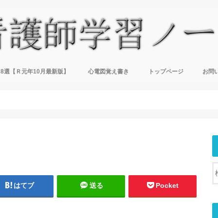
8選【Ｒ元年10月最新版】
心電図覚え書き
トップページ
お問
はてブ
送る
Pocket