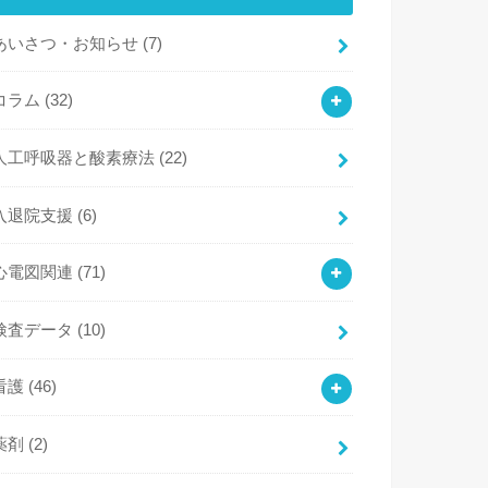
あいさつ・お知らせ
(7)
コラム
(32)
人工呼吸器と酸素療法
(22)
入退院支援
(6)
心電図関連
(71)
検査データ
(10)
看護
(46)
薬剤
(2)