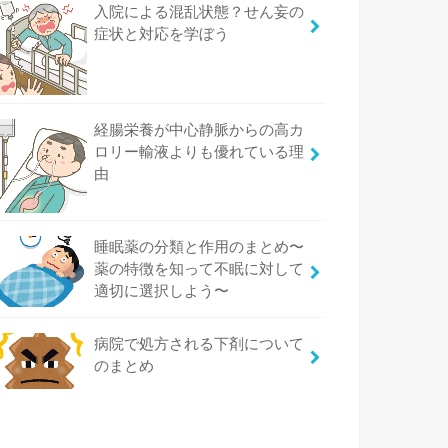
入院による混乱状態？せん妄の
症状と対応を学ぼう
経腸栄養が中心静脈からの高カ
ロリー輸液よりも優れている理
由
睡眠薬の分類と作用のまとめ〜
薬の特徴を知って不眠に対して
適切に選択しよう〜
病院で処方される下剤について
のまとめ