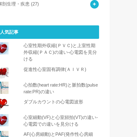
解剖生理・疾患
(27)
人気記事
心室性期外収縮(ＰＶＣ)と上室性期
外収縮(ＰＡＣ)の違い-心電図を見分
ける
促進性心室固有調律(ＡＩＶＲ)
心拍数(heart rate:HR)と脈拍数(pulse
rate:PR)の違い
ダブルカウントの心電図波形
心室細動(VF)と心室頻拍(VT)の違い‐
心電図での違いを見分ける
AF(心房細動)とPAF(発作性心房細