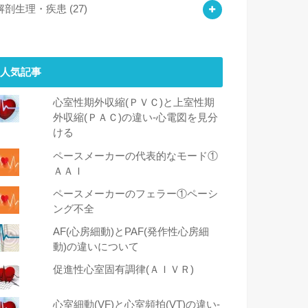
解剖生理・疾患
(27)
人気記事
心室性期外収縮(ＰＶＣ)と上室性期
外収縮(ＰＡＣ)の違い-心電図を見分
ける
ペースメーカーの代表的なモード①
ＡＡＩ
ペースメーカーのフェラー①ペーシ
ング不全
AF(心房細動)とPAF(発作性心房細
動)の違いについて
促進性心室固有調律(ＡＩＶＲ)
心室細動(VF)と心室頻拍(VT)の違い‐