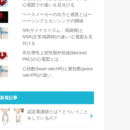
心電図での違いを見分ける
ペースメーカーの出力と感度とはー
ペーシングとセンシングの閾値
SR(サイナスリズム：洞調律)と
NSR(正常洞調律)の違い-心電図を見
分ける
非伝導性上室性期外収縮(blocked
PAC)の心電図とは
心拍数(heart rate:HR)と脈拍数(pulse
rate:PR)の違い
新着記事
認定看護師とは？どういうこと
をしているの？