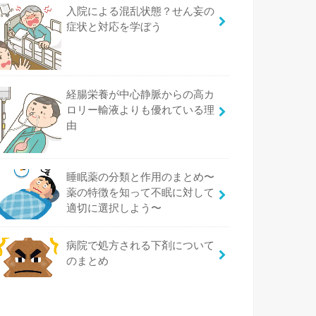
入院による混乱状態？せん妄の
症状と対応を学ぼう
経腸栄養が中心静脈からの高カ
ロリー輸液よりも優れている理
由
睡眠薬の分類と作用のまとめ〜
薬の特徴を知って不眠に対して
適切に選択しよう〜
病院で処方される下剤について
のまとめ