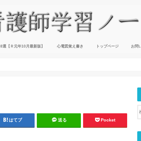
8選【Ｒ元年10月最新版】
心電図覚え書き
トップページ
お問
はてブ
送る
Pocket