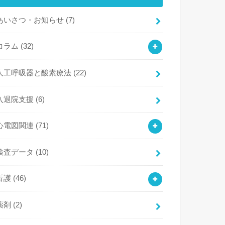
あいさつ・お知らせ
(7)
コラム
(32)
人工呼吸器と酸素療法
(22)
入退院支援
(6)
心電図関連
(71)
検査データ
(10)
看護
(46)
薬剤
(2)