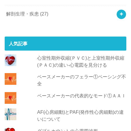
解剖生理・疾患
(27)
人気記事
心室性期外収縮(ＰＶＣ)と上室性期外収縮
(ＰＡＣ)の違い-心電図を見分ける
ペースメーカーのフェラー①ペーシング不
全
ペースメーカーの代表的なモード①ＡＡＩ
AF(心房細動)とPAF(発作性心房細動)の違
いについて
ダブルカウントの心電図波形