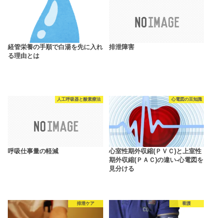
経管栄養の手順で白湯を先に入れ
排泄障害
る理由とは
人工呼吸器と酸素療法
心電図の豆知識
呼吸仕事量の軽減
心室性期外収縮(ＰＶＣ)と上室性
期外収縮(ＰＡＣ)の違い-心電図を
見分ける
排泄ケア
看護