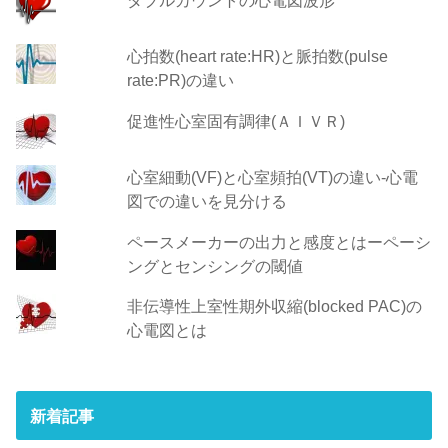
心拍数(heart rate:HR)と脈拍数(pulse
rate:PR)の違い
促進性心室固有調律(ＡＩＶＲ)
心室細動(VF)と心室頻拍(VT)の違い‐心電
図での違いを見分ける
ペースメーカーの出力と感度とはーペーシ
ングとセンシングの閾値
非伝導性上室性期外収縮(blocked PAC)の
心電図とは
新着記事