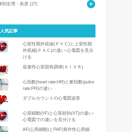
解剖生理・疾患
(27)
人気記事
心室性期外収縮(ＰＶＣ)と上室性期
外収縮(ＰＡＣ)の違い-心電図を見分
ける
促進性心室固有調律(ＡＩＶＲ)
心拍数(heart rate:HR)と脈拍数(pulse
rate:PR)の違い
ダブルカウントの心電図波形
心室細動(VF)と心室頻拍(VT)の違い‐
心電図での違いを見分ける
AF(心房細動)とPAF(発作性心房細