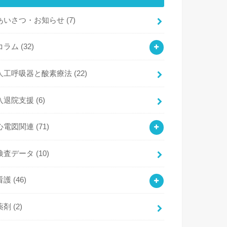
あいさつ・お知らせ
(7)
コラム
(32)
人工呼吸器と酸素療法
(22)
入退院支援
(6)
心電図関連
(71)
検査データ
(10)
看護
(46)
薬剤
(2)