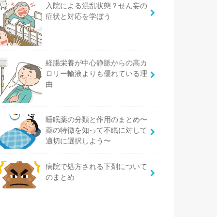
入院による混乱状態？せん妄の
症状と対応を学ぼう
経腸栄養が中心静脈からの高カ
ロリー輸液よりも優れている理
由
睡眠薬の分類と作用のまとめ〜
薬の特徴を知って不眠に対して
適切に選択しよう〜
病院で処方される下剤について
のまとめ