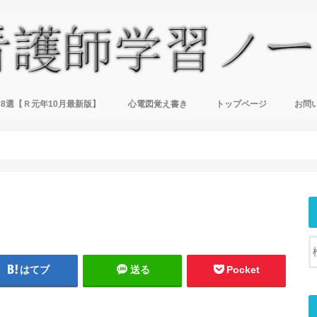
8選【Ｒ元年10月最新版】
心電図覚え書き
トップページ
お問
はてブ
送る
Pocket