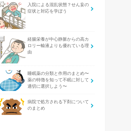
入院による混乱状態？せん妄の
症状と対応を学ぼう
経腸栄養が中心静脈からの高カ
ロリー輸液よりも優れている理
由
睡眠薬の分類と作用のまとめ〜
薬の特徴を知って不眠に対して
適切に選択しよう〜
病院で処方される下剤について
のまとめ