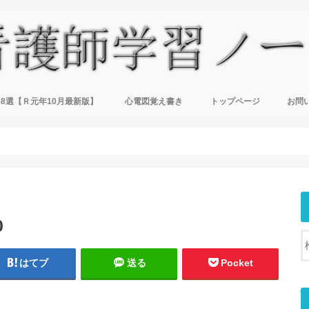
8選【Ｒ元年10月最新版】
心電図覚え書き
トップページ
お問
0
はてブ
送る
Pocket