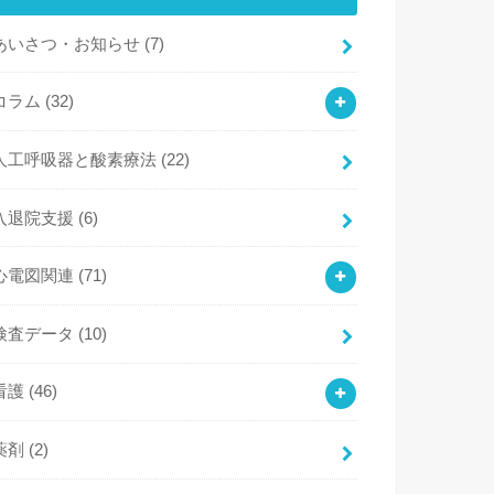
あいさつ・お知らせ
(7)
コラム
(32)
人工呼吸器と酸素療法
(22)
入退院支援
(6)
心電図関連
(71)
検査データ
(10)
看護
(46)
薬剤
(2)