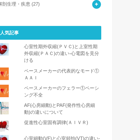
解剖生理・疾患
(27)
人気記事
心室性期外収縮(ＰＶＣ)と上室性期
外収縮(ＰＡＣ)の違い-心電図を見分
ける
ペースメーカーの代表的なモード①
ＡＡＩ
ペースメーカーのフェラー①ペーシ
ング不全
AF(心房細動)とPAF(発作性心房細
動)の違いについて
促進性心室固有調律(ＡＩＶＲ)
心室細動(VF)と心室頻拍(VT)の違い‐