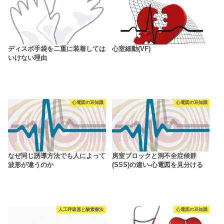
ディスポ手袋を二重に装着しては
心室細動(VF)
いけない理由
心電図の豆知識
心電図の豆知識
なぜ同じ誘導方法でも人によって
房室ブロックと洞不全症候群
波形が違うのか
(SSS)の違い-心電図を見分ける
人工呼吸器と酸素療法
心電図の豆知識