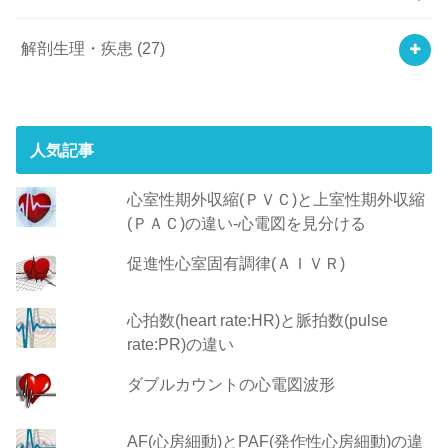
解剖生理・疾患
(27)
人気記事
心室性期外収縮(ＰＶＣ)と上室性期外収縮
(ＰＡＣ)の違い-心電図を見分ける
促進性心室固有調律(ＡＩＶＲ)
心拍数(heart rate:HR)と脈拍数(pulse
rate:PR)の違い
ダブルカウントの心電図波形
AF(心房細動)とPAF(発作性心房細動)の違