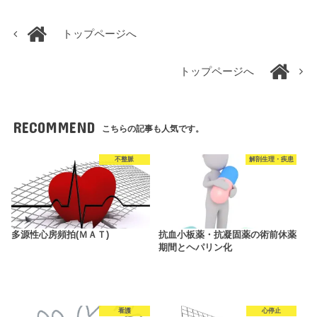
トップページへ
トップページへ
RECOMMEND
こちらの記事も人気です。
不整脈
解剖生理・疾患
多源性心房頻拍(ＭＡＴ)
抗血小板薬・抗凝固薬の術前休薬
期間とヘパリン化
看護
心停止