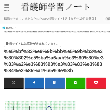
menu
転職を考えているあなたのための転職サイト8選【Ｒ元年10月最新版】
心
HOME
%e5%bf%83%e9%9b%bb%e5%9b%b3%e3%80%802%e5%ba%a6avb%e3%80%80%e3%
当サイトには広告が含まれています。
%e5%bf%83%e9%9b%bb%e5%9b%b3%e3
%80%802%e5%ba%a6avb%e3%80%80%e3
%83%a2%e3%83%93%e3%83%83%e3%83
%84%e2%85%a1%e5%9e%8b