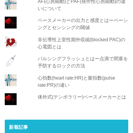
AF(心房細動)とPAF(発作性心房細動)の違
いについて
ペースメーカーの出力と感度とはーペーシ
ングとセンシングの閾値
非伝導性上室性期外収縮(blocked PAC)の
心電図とは
パルシングフラッシュとはー点滴で閉塞を
予防するロックの方法
心拍数(heart rate:HR)と脈拍数(pulse
rate:PR)の違い
体外式(テンポラリー)ペースメーカーとは
新着記事