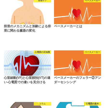
排泄ケア
ペースメーカー
排泄のメカニズムと加齢による排
ペースメーカーとは
泄に関わる臓器の変化
心電図の豆知識
ペースメーカー
心室細動(VF)と心室頻拍(VT)の違
ペースメーカーのフェラー②アン
い‐心電図での違いを見分ける
ダーセンシング
コラム
心電図の基本