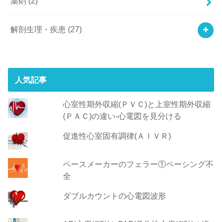
薬剤
(2)
解剖生理・疾患
(27)
人気記事
心室性期外収縮(ＰＶＣ)と上室性期外収縮
(ＰＡＣ)の違い-心電図を見分ける
促進性心室固有調律(ＡＩＶＲ)
ペースメーカーのフェラー①ペーシング不
全
ダブルカウントの心電図波形