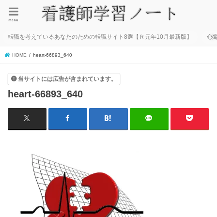
menu
転職を考えているあなたのための転職サイト8選【Ｒ元年10月最新版】
心
HOME
heart-66893_640
当サイトには広告が含まれています。
heart-66893_640