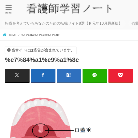
menu
転職を考えているあなたのための転職サイト8選【Ｒ元年10月最新版】
心
HOME
%e7%84%a1%e9%a1%8c
当サイトには広告が含まれています。
%e7%84%a1%e9%a1%8c