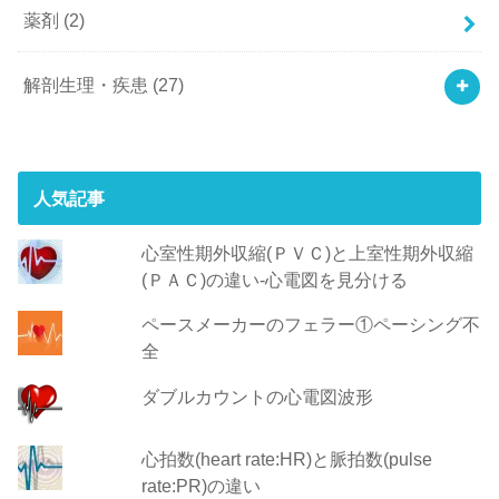
薬剤
(2)
解剖生理・疾患
(27)
人気記事
心室性期外収縮(ＰＶＣ)と上室性期外収縮
(ＰＡＣ)の違い-心電図を見分ける
ペースメーカーのフェラー①ペーシング不
全
ダブルカウントの心電図波形
心拍数(heart rate:HR)と脈拍数(pulse
rate:PR)の違い