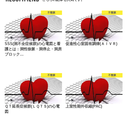
不整脈
不整脈
SSS(洞不全症候群)の心電図と看
促進性心室固有調律(ＡＩＶＲ)
護とは：洞性徐脈・洞停止・洞房
ブロック…
不整脈
不整脈
ＱＴ延長症候群(ＬＱＴＳ)の心電
上室性期外収縮(PAC)
図