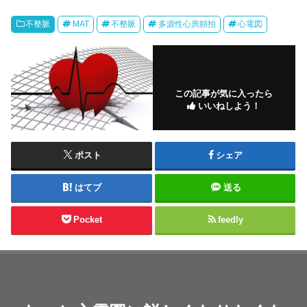
不整脈
MAT
不整脈
多源性心房頻拍
心電図
この記事が気に入ったら
いいねしよう！
ポスト
シェア
はてブ
送る
Pocket
feedly