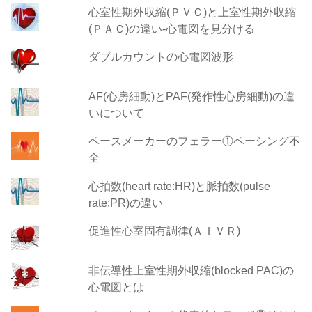
心室性期外収縮(ＰＶＣ)と上室性期外収縮
(ＰＡＣ)の違い-心電図を見分ける
ダブルカウントの心電図波形
AF(心房細動)とPAF(発作性心房細動)の違
いについて
ペースメーカーのフェラー①ペーシング不
全
心拍数(heart rate:HR)と脈拍数(pulse
rate:PR)の違い
促進性心室固有調律(ＡＩＶＲ)
非伝導性上室性期外収縮(blocked PAC)の
心電図とは