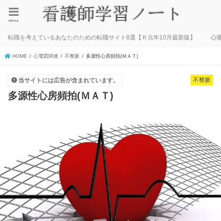
menu
転職を考えているあなたのための転職サイト8選【Ｒ元年10月最新版】
心
HOME
心電図関連
不整脈
多源性心房頻拍(ＭＡＴ)
不整脈
当サイトには広告が含まれています。
多源性心房頻拍(ＭＡＴ)