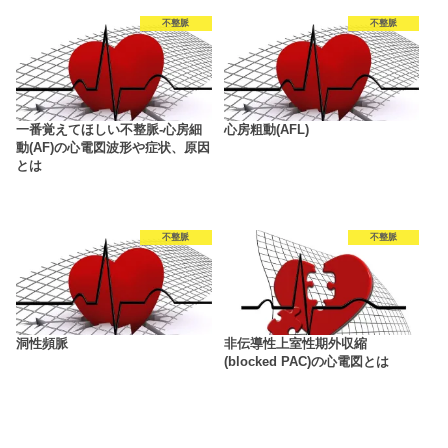
不整脈
不整脈
一番覚えてほしい不整脈‐心房細
心房粗動(AFL)
動(AF)の心電図波形や症状、原因
とは
不整脈
不整脈
洞性頻脈
非伝導性上室性期外収縮
(blocked PAC)の心電図とは