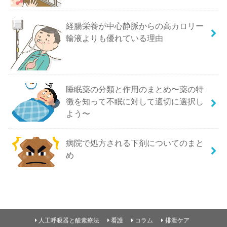
経腸栄養が中心静脈からの高カロリー
輸液よりも優れている理由
睡眠薬の分類と作用のまとめ〜薬の特
徴を知って不眠に対して適切に選択し
よう〜
病院で処方される下剤についてのまと
め
人工呼吸器と酸素療法
看護
コラム
排泄ケア