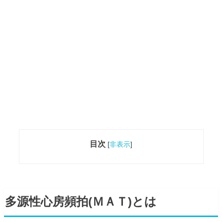
目次
[
非表示
]
多源性心房頻拍(ＭＡＴ)とは