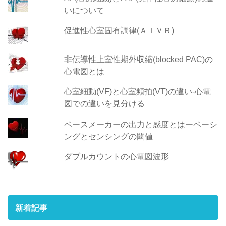
いについて
促進性心室固有調律(ＡＩＶＲ)
非伝導性上室性期外収縮(blocked PAC)の
心電図とは
心室細動(VF)と心室頻拍(VT)の違い‐心電
図での違いを見分ける
ペースメーカーの出力と感度とはーペーシ
ングとセンシングの閾値
ダブルカウントの心電図波形
新着記事