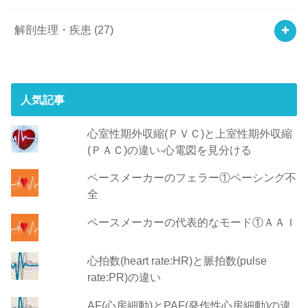
解剖生理・疾患
(27)
人気記事
心室性期外収縮(ＰＶＣ)と上室性期外収縮
(ＰＡＣ)の違い-心電図を見分ける
ペースメーカーのフェラー①ペーシング不
全
ペースメーカーの代表的なモード①ＡＡＩ
心拍数(heart rate:HR)と脈拍数(pulse
rate:PR)の違い
AF(心房細動)とPAF(発作性心房細動)の違