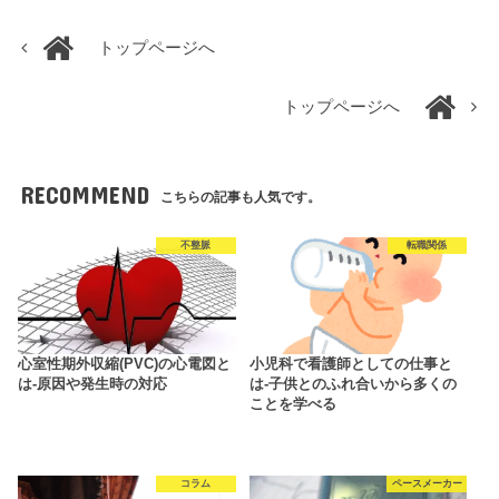
トップページへ
トップページへ
RECOMMEND
こちらの記事も人気です。
不整脈
転職関係
心室性期外収縮(PVC)の心電図と
小児科で看護師としての仕事と
は-原因や発生時の対応
は-子供とのふれ合いから多くの
ことを学べる
コラム
ペースメーカー