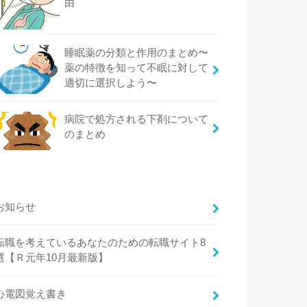
由
睡眠薬の分類と作用のまとめ〜
薬の特徴を知って不眠に対して
適切に選択しよう〜
病院で処方される下剤について
のまとめ
お知らせ
転職を考えているあなたのための転職サイト8
選【Ｒ元年10月最新版】
心電図覚え書き