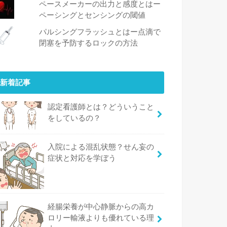
ペースメーカーの出力と感度とはー
ペーシングとセンシングの閾値
パルシングフラッシュとはー点滴で
閉塞を予防するロックの方法
新着記事
認定看護師とは？どういうこと
をしているの？
入院による混乱状態？せん妄の
症状と対応を学ぼう
経腸栄養が中心静脈からの高カ
ロリー輸液よりも優れている理