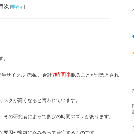
目次
[
非表示
]
す。
7時間半
間半サイクルで5回、合計
眠ることが理想とされ
リスクが高くなると言われています。
、その研究者によって多少の時間のズレがあります。
な要因が複雑に絡み合って発症するものです。