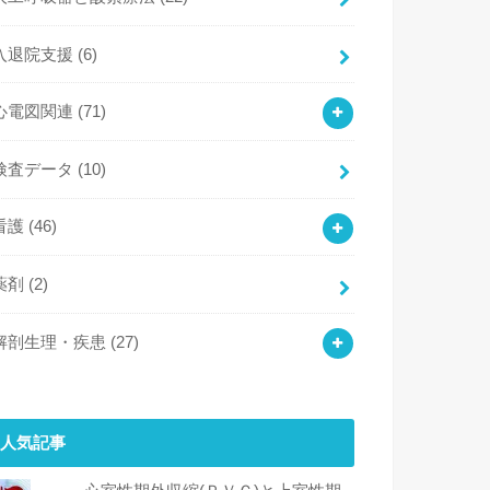
入退院支援
(6)
心電図関連
(71)
検査データ
(10)
看護
(46)
薬剤
(2)
解剖生理・疾患
(27)
人気記事