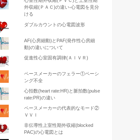
心室性期外収縮(ＰＶＣ)と上室性期
外収縮(ＰＡＣ)の違い-心電図を見分
ける
ダブルカウントの心電図波形
AF(心房細動)とPAF(発作性心房細
動)の違いについて
促進性心室固有調律(ＡＩＶＲ)
ペースメーカーのフェラー①ペーシ
ング不全
心拍数(heart rate:HR)と脈拍数(pulse
rate:PR)の違い
ペースメーカーの代表的なモード②
ＶＶＩ
非伝導性上室性期外収縮(blocked
PAC)の心電図とは