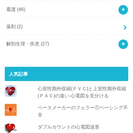
看護
(46)
薬剤
(2)
解剖生理・疾患
(27)
人気記事
心室性期外収縮(ＰＶＣ)と上室性期外収縮
(ＰＡＣ)の違い-心電図を見分ける
ペースメーカーのフェラー①ペーシング不
全
ダブルカウントの心電図波形