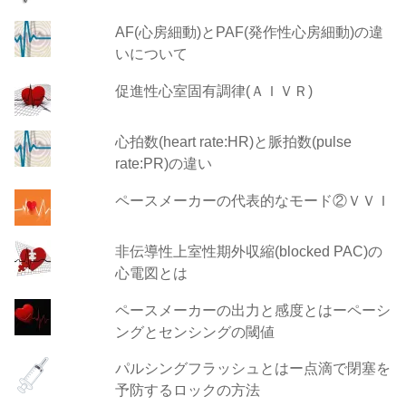
AF(心房細動)とPAF(発作性心房細動)の違
いについて
促進性心室固有調律(ＡＩＶＲ)
心拍数(heart rate:HR)と脈拍数(pulse
rate:PR)の違い
ペースメーカーの代表的なモード②ＶＶＩ
非伝導性上室性期外収縮(blocked PAC)の
心電図とは
ペースメーカーの出力と感度とはーペーシ
ングとセンシングの閾値
パルシングフラッシュとはー点滴で閉塞を
予防するロックの方法