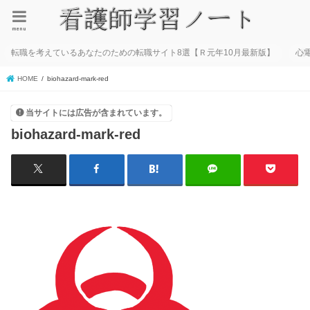
menu
転職を考えているあなたのための転職サイト8選【Ｒ元年10月最新版】
心
HOME
biohazard-mark-red
当サイトには広告が含まれています。
biohazard-mark-red