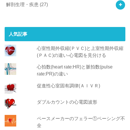
解剖生理・疾患
(27)
人気記事
心室性期外収縮(ＰＶＣ)と上室性期外収縮
(ＰＡＣ)の違い-心電図を見分ける
心拍数(heart rate:HR)と脈拍数(pulse
rate:PR)の違い
促進性心室固有調律(ＡＩＶＲ)
ダブルカウントの心電図波形
ペースメーカーのフェラー①ペーシング不
全