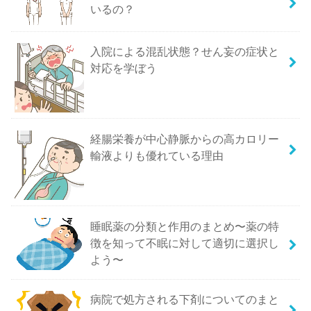
いるの？
入院による混乱状態？せん妄の症状と
対応を学ぼう
経腸栄養が中心静脈からの高カロリー
輸液よりも優れている理由
睡眠薬の分類と作用のまとめ〜薬の特
徴を知って不眠に対して適切に選択し
よう〜
病院で処方される下剤についてのまと