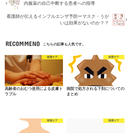
内服薬の自己中断する患者への指導
看護師が伝えるインフルエンザ予防ーマスク・うが
いは効果がないのか？？
RECOMMEND
こちらの記事も人気です。
排泄ケア
排泄ケア
高齢者のおむつ使用による皮膚ト
病院で処方される下剤についての
ラブル
まとめ
排泄ケア
排泄ケア