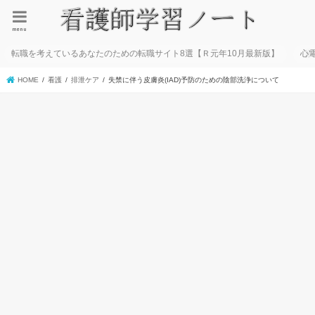
menu
転職を考えているあなたのための転職サイト8選【Ｒ元年10月最新版】
心
HOME
看護
排泄ケア
失禁に伴う皮膚炎(IAD)予防のための陰部洗浄について