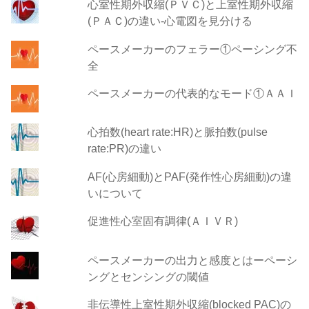
心室性期外収縮(ＰＶＣ)と上室性期外収縮
(ＰＡＣ)の違い-心電図を見分ける
ペースメーカーのフェラー①ペーシング不
全
ペースメーカーの代表的なモード①ＡＡＩ
心拍数(heart rate:HR)と脈拍数(pulse
rate:PR)の違い
AF(心房細動)とPAF(発作性心房細動)の違
いについて
促進性心室固有調律(ＡＩＶＲ)
ペースメーカーの出力と感度とはーペーシ
ングとセンシングの閾値
非伝導性上室性期外収縮(blocked PAC)の