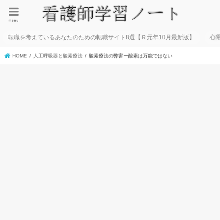
menu
転職を考えているあなたのための転職サイト8選【Ｒ元年10月最新版】
心
HOME
人工呼吸器と酸素療法
酸素療法の弊害ー酸素は万能ではない