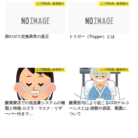
人工呼吸器と酸素療法
人工呼吸器と酸素療法
肺のガス交換異常の是正
トリガー（Trigger）とは
人工呼吸器と酸素療法
人工呼吸器と酸素療法
酸素療法での低流量システムの種
酸素投与により起こるCO2ナルコ
類と特徴‐カヌラ・マスク・リザ
ーシスとは‐病態や原因、看護に
ーバー付きマ…
ついて