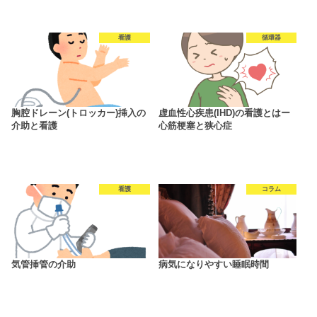
看護
循環器
胸腔ドレーン(トロッカー)挿入の
虚血性心疾患(IHD)の看護とはー
介助と看護
心筋梗塞と狭心症
看護
コラム
気管挿管の介助
病気になりやすい睡眠時間