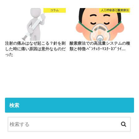
コラム
人工呼吸器と酸素療法
注射の痛みはなぜ起こる？針を刺
酸素療法での高流量システムの種
した時に痛い原因は意外なものだ
類と特徴‐ﾍﾞﾝﾁｭﾘｰﾏｽｸ･ﾈﾌﾞﾗｲ…
った
検索