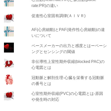
rate:PR)の違い
促進性心室固有調律(ＡＩＶＲ)
AF(心房細動)とPAF(発作性心房細動)の違
いについて
ペースメーカーの出力と感度とはーペーシ
ングとセンシングの閾値
非伝導性上室性期外収縮(blocked PAC)の
心電図とは
冠動脈と解剖生理-心臓を栄養する冠動脈
の番号とは
心室性期外収縮(PVC)の心電図とは-原因
や発生時の対応