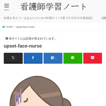
menu
転職を考えているあなたのための転職サイト8選【Ｒ元年10月最新版】
心
HOME
upset-face-nurse
当サイトには広告が含まれています。
upset-face-nurse