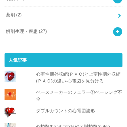
薬剤
(2)
解剖生理・疾患
(27)
人気記事
心室性期外収縮(ＰＶＣ)と上室性期外収縮
(ＰＡＣ)の違い-心電図を見分ける
ペースメーカーのフェラー①ペーシング不
全
ダブルカウントの心電図波形
心拍数(heart rate:HR)と脈拍数(pulse