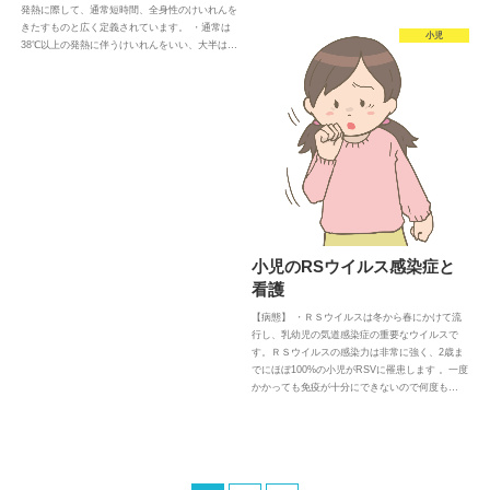
発熱に際して、通常短時間、全身性のけいれんを
きたすものと広く定義されています。 ・通常は
小児
38℃以上の発熱に伴うけいれんをいい、大半は…
小児のRSウイルス感染症と
看護
【病態】 ・ＲＳウイルスは冬から春にかけて流
行し、乳幼児の気道感染症の重要なウイルスで
す。ＲＳウイルスの感染力は非常に強く、2歳ま
でにほぼ100%の小児がRSVに罹患します 。一度
かかっても免疫が十分にできないので何度も…