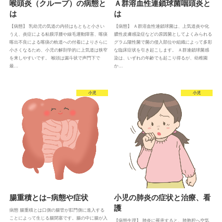
喉頭炎（クループ）の病態と
Ａ群溶血性連鎖球菌咽頭炎と
は
は
【病態】 乳幼児の気道の内径はもともと小さい
【病態】 Ａ群溶血性連鎖球菌は、上気道炎や化
うえ、炎症による粘膜浮腫や線毛運動障害、喀痰
膿性皮膚感染症などの原因菌としてよくみられる
喀出不良による喀痰の軌道への付着によりさらに
グラム陽性菌で菌の侵入部位や組織によって多彩
小さくなるため、小児の解剖学的に上気道は狭窄
な臨床症状を引き起こします。 Ａ群連鎖球菌感
を来しやすいです。 喉頭は漏斗状で声門下で
染は、いずれの年齢でも起こり得るが、幼稚園
最…
か…
小児
小児
腸重積とは−病態や症状
小児の肺炎の症状と治療、看
護
病態 腸重積とは口側の腸管が肛門側に進入する
ことによって生じる腸閉塞です。腸の中に腸が入
【病態生理】 肺炎に罹患すると、肺胞腔へ空気