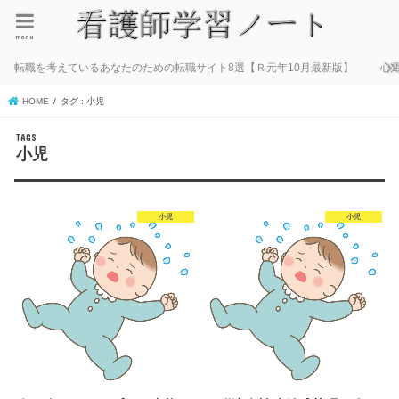
menu
転職を考えているあなたのための転職サイト8選【Ｒ元年10月最新版】
心
HOME
タグ : 小児
小児
小児
小児