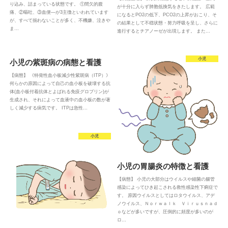
り込み、詰まっている状態です。 ①間欠的腹
が十分に入らず肺胞低換気をきたします。 広範
痛、②嘔吐、③血便―が3主徴といわれています
になるとPO2の低下、PCO2の上昇がおこり、そ
が、すべて揃わないことが多く、不機嫌、泣きや
の結果として不穏状態・努力呼吸を呈し、さらに
ま…
進行するとチアノーゼが出現します。 また…
小児
小児の紫斑病の病態と看護
【病態】 《特発性血小板減少性紫斑病（ITP）》
何らかの原因によって自己の血小板を破壊する抗
体(血小板付着抗体とよばれる免疫グロブリン)が
生成され、それによって血液中の血小板の数が著
しく減少する病気です。 ITPは急性…
小児
小児の胃腸炎の特徴と看護
【病態】 小児の大部分はウイルスや細菌の腸管
感染によってひき起こされる救性感染性下痢症で
す。 原因ウイルスとしてはロタウイルス、アデ
ノウイルス、Ｎｏｒｗａｌｋ Ｖｉｒｕｓｎａｄ
ｏなどが多いですが、圧倒的に頻度が多いのが
ロ…