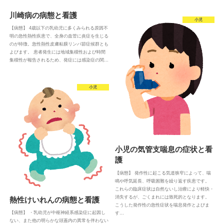
川崎病の病態と看護
小児
【病態】 4歳以下の乳幼児に多くみられる原因不
明の急性熱性疾患で、全身の血管に炎症を生じる
のが特徴。急性熱性皮膚粘膜リンパ節症候群とも
よびます。 患者発生には地域集積性および時間
集積性が報告されるため、発症には感染症の関…
小児
小児の気管支喘息の症状と看
護
【病態】 発作性に起こる気道狭窄によって、喘
鳴や呼気延長、呼吸困難を繰り返す疾患です。
これらの臨床症状は自然ないし治療により軽快・
消失するが、ごくまれには致死的となります。
熱性けいれんの病態と看護
こうした発作性の急性症状を喘息発作とよびま
【病態】 ・乳幼児が中枢神経系感染症に起因し
す…
ない、また他の明らかな頭蓋内の異常を伴わない