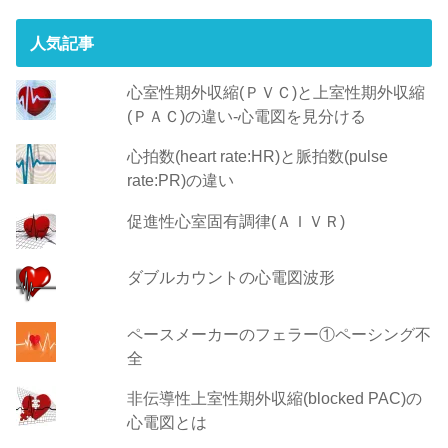
人気記事
心室性期外収縮(ＰＶＣ)と上室性期外収縮
(ＰＡＣ)の違い-心電図を見分ける
心拍数(heart rate:HR)と脈拍数(pulse
rate:PR)の違い
促進性心室固有調律(ＡＩＶＲ)
ダブルカウントの心電図波形
ペースメーカーのフェラー①ペーシング不
全
非伝導性上室性期外収縮(blocked PAC)の
心電図とは