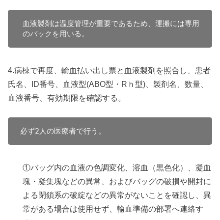
血液製剤は温度管理が重要であるため、運搬には専用
のバックを用いる。
4.病棟で再度、輸血払い出し票と血液製剤を照合し、患者
氏名、ID番号、血液型(ABO型・Rｈ型)、製剤名、数量、
血液番号、有効期限を確認する。
必ず2人の医療者で行う。
①バッグ内の血液の色調変化、溶血（黒色化）、凝血
塊・凝集塊などの異常、およびバッグの破損や開封に
よる閉鎖系の破綻などの異常がないことを確認し、異
常がある場合は使用せず、輸血準備の部署へ連絡す