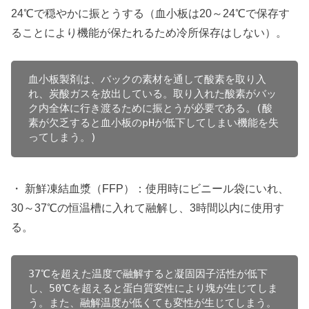
24℃で穏やかに振とうする（血小板は20～24℃で保存す
ることにより機能が保たれるため冷所保存はしない）。
血小板製剤は、バックの素材を通して酸素を取り入
れ、炭酸ガスを放出している。取り入れた酸素がバッ
ク内全体に行き渡るために振とうが必要である。(酸
素が欠乏すると血小板のpHが低下してしまい機能を失
ってしまう。)
・ 新鮮凍結血漿（FFP）：使用時にビニール袋にいれ、
30～37℃の恒温槽に入れて融解し、3時間以内に使用す
る。
37℃を超えた温度で融解すると凝固因子活性が低下
し、50℃を超えると蛋白質変性により塊が生じてしま
う。また、融解温度が低くても変性が生じてしまう。