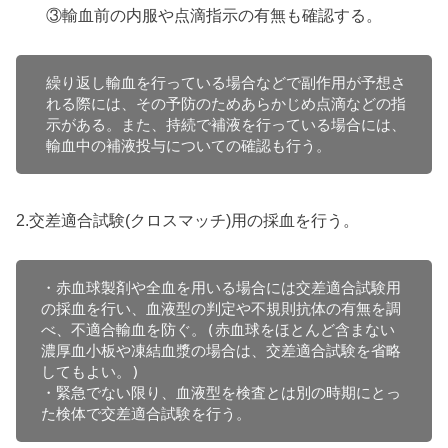
③輸血前の内服や点滴指示の有無も確認する。
繰り返し輸血を行っている場合などで副作用が予想さ
れる際には、その予防のためあらかじめ点滴などの指
示がある。また、持続で補液を行っている場合には、
輸血中の補液投与についての確認も行う。
2.交差適合試験(クロスマッチ)用の採血を行う。
・赤血球製剤や全血を用いる場合には交差適合試験用
の採血を行い、血液型の判定や不規則抗体の有無を調
べ、不適合輸血を防ぐ。(赤血球をほとんど含まない
濃厚血小板や凍結血漿の場合は、交差適合試験を省略
してもよい。)

・緊急でない限り、血液型を検査とは別の時期にとっ
た検体で交差適合試験を行う。