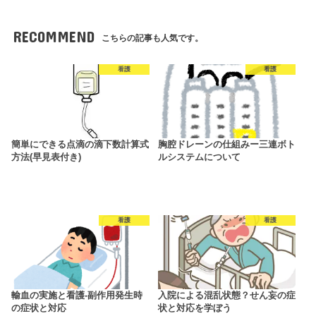
RECOMMEND
こちらの記事も人気です。
看護
看護
簡単にできる点滴の滴下数計算式
胸腔ドレーンの仕組みー三連ボト
方法(早見表付き)
ルシステムについて
看護
看護
輸血の実施と看護‐副作用発生時
入院による混乱状態？せん妄の症
の症状と対応
状と対応を学ぼう