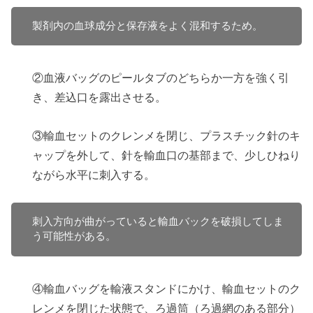
製剤内の血球成分と保存液をよく混和するため。
②血液バッグのピールタブのどちらか一方を強く引
き、差込口を露出させる。
③輸血セットのクレンメを閉じ、プラスチック針のキ
ャップを外して、針を輸血口の基部まで、少しひねり
ながら水平に刺入する。
刺入方向が曲がっていると輸血バックを破損してしま
う可能性がある。
④輸血バッグを輸液スタンドにかけ、輸血セットのク
レンメを閉じた状態で、ろ過筒（ろ過網のある部分）