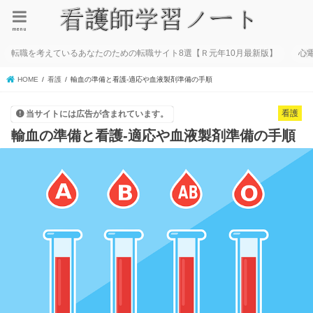
menu
転職を考えているあなたのための転職サイト8選【Ｒ元年10月最新版】
心
HOME
看護
輸血の準備と看護‐適応や血液製剤準備の手順
看護
当サイトには広告が含まれています。
輸血の準備と看護‐適応や血液製剤準備の手順