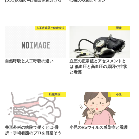
(SSS)の違い-心電図を見分ける
心臓の収縮とイオン
人工呼吸器と酸素療法
看護
自然呼吸と人工呼吸の違い
血圧の正常値とアセスメントと
は-低血圧と高血圧の原因や症状
と看護
転職関係
小児
整形外科の病院で働くとは-骨
小児のRSウイルス感染症と看護
折・手術看護のプロを目指そう