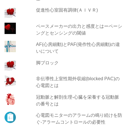
促進性心室固有調律(ＡＩＶＲ)
ペースメーカーの出力と感度とはーペーシ
ングとセンシングの閾値
AF(心房細動)とPAF(発作性心房細動)の違
いについて
脚ブロック
非伝導性上室性期外収縮(blocked PAC)の
心電図とは
冠動脈と解剖生理-心臓を栄養する冠動脈
の番号とは
心電図モニターのアラームの鳴り続けを防
ぐ-アラームコントロールの必要性