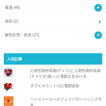
看護
(46)
薬剤
(2)
解剖生理・疾患
(27)
人気記事
心室性期外収縮(ＰＶＣ)と上室性期外収縮
(ＰＡＣ)の違い-心電図を見分ける
ダブルカウントの心電図波形
ペースメーカーのフェラー①ペーシング不
全